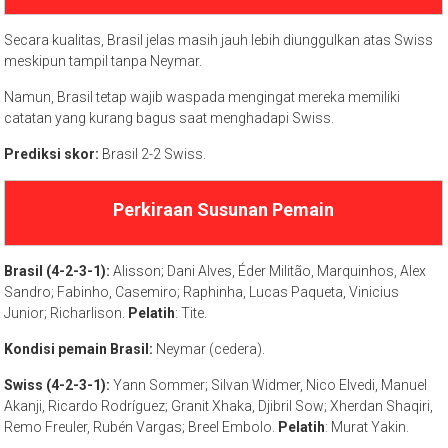
Secara kualitas, Brasil jelas masih jauh lebih diunggulkan atas Swiss
meskipun tampil tanpa Neymar.
Namun, Brasil tetap wajib waspada mengingat mereka memiliki
catatan yang kurang bagus saat menghadapi Swiss.
Prediksi skor:
Brasil 2-2 Swiss.
Perkiraan Susunan Pemain
Brasil (4-2-3-1):
Alisson; Dani Alves, Éder Militão, Marquinhos, Alex
Sandro; Fabinho, Casemiro; Raphinha, Lucas Paqueta, Vinicius
Junior; Richarlison.
Pelatih
: Tite.
Kondisi pemain Brasil:
Neymar (cedera).
Swiss (4-2-3-1):
Yann Sommer; Silvan Widmer, Nico Elvedi, Manuel
Akanji, Ricardo Rodríguez; Granit Xhaka, Djibril Sow; Xherdan Shaqiri,
Remo Freuler, Rubén Vargas; Breel Embolo.
Pelatih
: Murat Yakin.