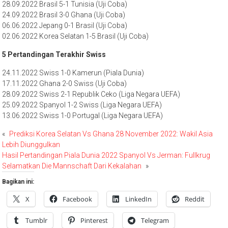
28.09.2022 Brasil 5-1 Tunisia (Uji Coba)
24.09.2022 Brasil 3-0 Ghana (Uji Coba)
06.06.2022 Jepang 0-1 Brasil (Uji Coba)
02.06.2022 Korea Selatan 1-5 Brasil (Uji Coba)
5 Pertandingan Terakhir Swiss
24.11.2022 Swiss 1-0 Kamerun (Piala Dunia)
17.11.2022 Ghana 2-0 Swiss (Uji Coba)
28.09.2022 Swiss 2-1 Republik Ceko (Liga Negara UEFA)
25.09.2022 Spanyol 1-2 Swiss (Liga Negara UEFA)
13.06.2022 Swiss 1-0 Portugal (Liga Negara UEFA)
«
Prediksi Korea Selatan Vs Ghana 28 November 2022: Wakil Asia
Lebih Diunggulkan
Hasil Pertandingan Piala Dunia 2022 Spanyol Vs Jerman: Fullkrug
Selamatkan Die Mannschaft Dari Kekalahan
»
Bagikan ini:
X
Facebook
LinkedIn
Reddit
Tumblr
Pinterest
Telegram