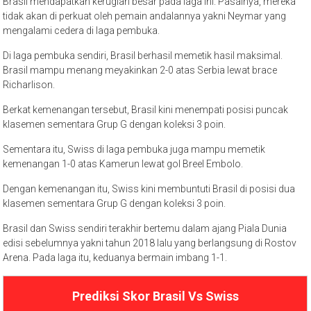
Brasil mendapatkan kerugian besar pada laga ini. Pasalnya, mereka
tidak akan di perkuat oleh pemain andalannya yakni Neymar yang
mengalami cedera di laga pembuka.
Di laga pembuka sendiri, Brasil berhasil memetik hasil maksimal.
Brasil mampu menang meyakinkan 2-0 atas Serbia lewat brace
Richarlison.
Berkat kemenangan tersebut, Brasil kini menempati posisi puncak
klasemen sementara Grup G dengan koleksi 3 poin.
Sementara itu, Swiss di laga pembuka juga mampu memetik
kemenangan 1-0 atas Kamerun lewat gol Breel Embolo.
Dengan kemenangan itu, Swiss kini membuntuti Brasil di posisi dua
klasemen sementara Grup G dengan koleksi 3 poin.
Brasil dan Swiss sendiri terakhir bertemu dalam ajang Piala Dunia
edisi sebelumnya yakni tahun 2018 lalu yang berlangsung di Rostov
Arena. Pada laga itu, keduanya bermain imbang 1-1.
Prediksi Skor Brasil Vs Swiss