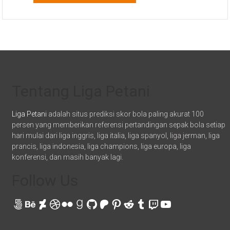
Tentang Liga Petani
Liga Petani
adalah situs prediksi skor bola paling akurat 100
persen yang memberikan referensi pertandingan sepak bola setiap
hari mulai dari liga inggris, liga italia, liga spanyol, liga jerman, liga
prancis, liga indonesia, liga champions, liga europa, liga
konferensi, dan masih banyak lagi.
Follow Us
500px
Behance
DeviantArt
Dribbble
Flickr
Goodreads
Github
Patreon
Pinterest
Reddit
Tumblr
Twitch
YouTube