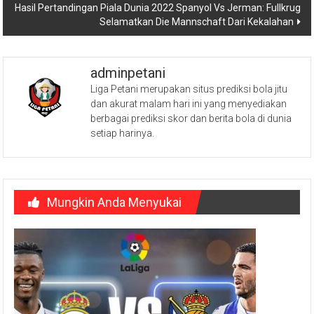
Hasil Pertandingan Piala Dunia 2022 Spanyol Vs Jerman: Fullkrug
Selamatkan Die Mannschaft Dari Kekalahan
adminpetani
Liga Petani merupakan situs prediksi bola jitu
dan akurat malam hari ini yang menyediakan
berbagai prediksi skor dan berita bola di dunia
setiap harinya.
Mungkin Anda Menyukai