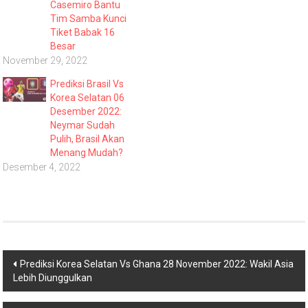
Casemiro Bantu
Tim Samba Kunci
Tiket Babak 16
Besar
November 29, 2022
Prediksi Brasil Vs
Korea Selatan 06
Desember 2022:
Neymar Sudah
Pulih, Brasil Akan
Menang Mudah?
Desember 4, 2022
Navigasi
Prediksi Korea Selatan Vs Ghana 28 November 2022: Wakil Asia
Lebih Diunggulkan
pos