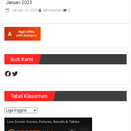
Januari 2023
Januari 10, 2023
adminpetani
0
Ikuti Kami
Facebook
Twitter
Tabel Klasemen