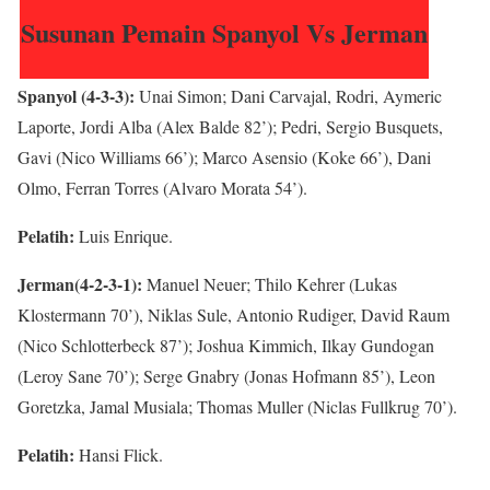
Susunan Pemain Spanyol Vs Jerman
Spanyol (4-3-3):
Unai Simon; Dani Carvajal, Rodri, Aymeric
Laporte, Jordi Alba (Alex Balde 82’); Pedri, Sergio Busquets,
Gavi (Nico Williams 66’); Marco Asensio (Koke 66’), Dani
Olmo, Ferran Torres (Alvaro Morata 54’).
Pelatih:
Luis Enrique.
Jerman(4-2-3-1):
Manuel Neuer; Thilo Kehrer (Lukas
Klostermann 70’), Niklas Sule, Antonio Rudiger, David Raum
(Nico Schlotterbeck 87’); Joshua Kimmich, Ilkay Gundogan
(Leroy Sane 70’); Serge Gnabry (Jonas Hofmann 85’), Leon
Goretzka, Jamal Musiala; Thomas Muller (Niclas Fullkrug 70’).
Pelatih:
Hansi Flick.