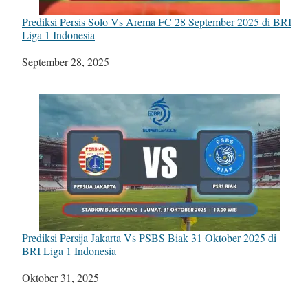
Prediksi Persis Solo Vs Arema FC 28 September 2025 di BRI
Liga 1 Indonesia
Tanggal
September 28, 2025
Prediksi Persija Jakarta Vs PSBS Biak 31 Oktober 2025 di
BRI Liga 1 Indonesia
Tanggal
Oktober 31, 2025