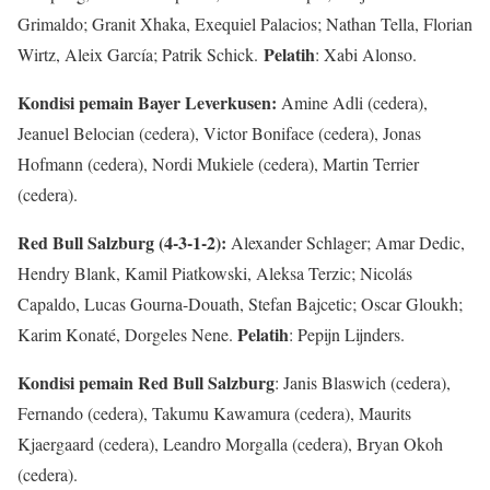
Grimaldo; Granit Xhaka, Exequiel Palacios; Nathan Tella, Florian
Pelatih
Wirtz, Aleix García; Patrik Schick.
: Xabi Alonso.
Kondisi pemain Bayer Leverkusen:
Amine Adli (cedera),
Jeanuel Belocian (cedera), Victor Boniface (cedera), Jonas
Hofmann (cedera), Nordi Mukiele (cedera), Martin Terrier
(cedera).
Red Bull Salzburg (4-3-1-2):
Alexander Schlager; Amar Dedic,
Hendry Blank, Kamil Piatkowski, Aleksa Terzic; Nicolás
Capaldo, Lucas Gourna-Douath, Stefan Bajcetic; Oscar Gloukh;
Pelatih
Karim Konaté, Dorgeles Nene.
: Pepijn Lijnders.
Kondisi pemain Red Bull Salzburg
: Janis Blaswich (cedera),
Fernando (cedera), Takumu Kawamura (cedera), Maurits
Kjaergaard (cedera), Leandro Morgalla (cedera), Bryan Okoh
(cedera).