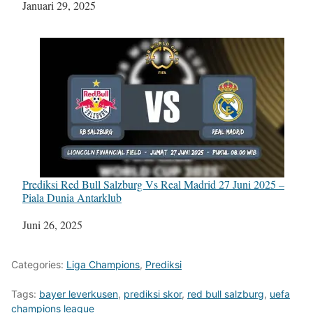
Tanggal
Januari 29, 2025
Prediksi Red Bull Salzburg Vs Real Madrid 27 Juni 2025 –
Piala Dunia Antarklub
Tanggal
Juni 26, 2025
Categories:
Liga Champions
,
Prediksi
Tags:
bayer leverkusen
,
prediksi skor
,
red bull salzburg
,
uefa
champions league