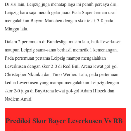
Di sisi lain, Leipzig juga menatap laga ini penuh percaya diri.
Leipzig baru saja meraih gelar juara Piala Super Jerman usai
mengalahkan Bayern Munchen dengan skor telak 3-0 pada
Minggu lalu.
Dalam 2 pertemuan di Bundesliga musim lalu, baik Leverkusen
maupun Leipzig sama-sama berhasil memetik 1 kemenangan.
Pada pertemuan pertama Leipzig mampu mengalahkan
Leverkusen dengan skor 2-0 di Red Bull Arena lewat gol-gol
Christopher Nkunku dan Timo Werner. Lalu, pada pertemuan
kedua Leverkusen yang mampu mengalahkan Leipzig dengan
skor 2-0 juga di BayArena lewat gol-gol Adam Hlozek dan
Nadiem Amiri.
Prediksi Skor Bayer Leverkusen Vs RB