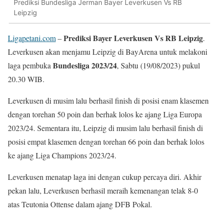
Prediksi Bundesliga Jerman Bayer Leverkusen Vs RB
Leipzig
Prediksi Bayer Leverkusen Vs RB Leipzig
Ligapetani.com
–
.
Leverkusen akan menjamu Leipzig di BayArena untuk melakoni
Bundesliga 2023/24
laga pembuka
, Sabtu (19/08/2023) pukul
20.30 WIB.
Leverkusen di musim lalu berhasil finish di posisi enam klasemen
dengan torehan 50 poin dan berhak lolos ke ajang Liga Europa
2023/24. Sementara itu, Leipzig di musim lalu berhasil finish di
posisi empat klasemen dengan torehan 66 poin dan berhak lolos
ke ajang Liga Champions 2023/24.
Leverkusen menatap laga ini dengan cukup percaya diri. Akhir
pekan lalu, Leverkusen berhasil meraih kemenangan telak 8-0
atas Teutonia Ottense dalam ajang DFB Pokal.