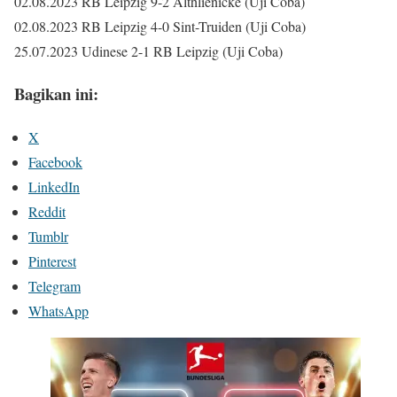
02.08.2023 RB Leipzig 9-2 Althlienicke (Uji Coba)
02.08.2023 RB Leipzig 4-0 Sint-Truiden (Uji Coba)
25.07.2023 Udinese 2-1 RB Leipzig (Uji Coba)
Bagikan ini:
X
Facebook
LinkedIn
Reddit
Tumblr
Pinterest
Telegram
WhatsApp