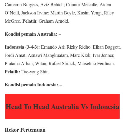
Cameron Burgess, Aziz Behich; Connor Metcalfe, Aiden
O’Neill, Jackson Irvine; Martin Boyle, Kusini Yengi, Riley
Pelatih
McGree.
: Graham Arnold.
Kondisi pemain Australia:
–
Indonesia (3-4-3):
Ernando Ari; Rizky Ridho, Elkan Baggott,
Jordi Amat; Asnawi Mangkualam, Marc Klok, Ivar Jenner,
Pratama Arhan; Witan, Rafael Struick, Marselino Ferdinan.
Pelatih:
Tae-yong Shin.
Kondisi pemain Indonesia:
–
Head To Head Australia Vs Indonesia
Rekor Pertemuan