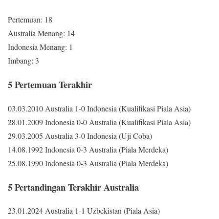
Pertemuan: 18
Australia Menang: 14
Indonesia Menang: 1
Imbang: 3
5 Pertemuan Terakhir
03.03.2010 Australia 1-0 Indonesia (Kualifikasi Piala Asia)
28.01.2009 Indonesia 0-0 Australia (Kualifikasi Piala Asia)
29.03.2005 Australia 3-0 Indonesia (Uji Coba)
14.08.1992 Indonesia 0-3 Australia (Piala Merdeka)
25.08.1990 Indonesia 0-3 Australia (Piala Merdeka)
5 Pertandingan Terakhir Australia
23.01.2024 Australia 1-1 Uzbekistan (Piala Asia)