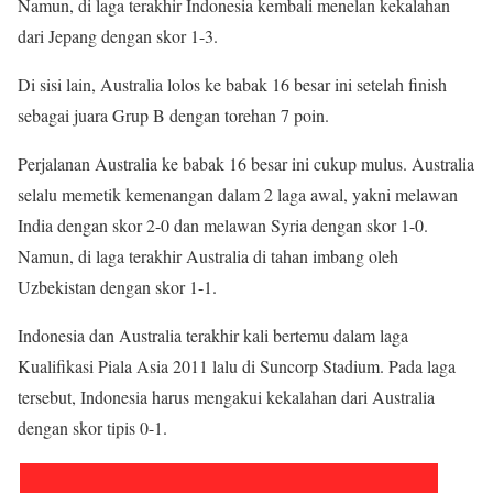
Namun, di laga terakhir Indonesia kembali menelan kekalahan
dari Jepang dengan skor 1-3.
Di sisi lain, Australia lolos ke babak 16 besar ini setelah finish
sebagai juara Grup B dengan torehan 7 poin.
Perjalanan Australia ke babak 16 besar ini cukup mulus. Australia
selalu memetik kemenangan dalam 2 laga awal, yakni melawan
India dengan skor 2-0 dan melawan Syria dengan skor 1-0.
Namun, di laga terakhir Australia di tahan imbang oleh
Uzbekistan dengan skor 1-1.
Indonesia dan Australia terakhir kali bertemu dalam laga
Kualifikasi Piala Asia 2011 lalu di Suncorp Stadium. Pada laga
tersebut, Indonesia harus mengakui kekalahan dari Australia
dengan skor tipis 0-1.