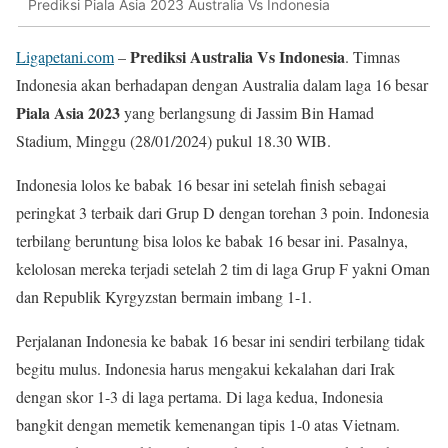
Prediksi Piala Asia 2023 Australia Vs Indonesia
Prediksi Australia Vs Indonesia
Ligapetani.com
–
. Timnas
Indonesia akan berhadapan dengan Australia dalam laga 16 besar
Piala Asia 2023
yang berlangsung di Jassim Bin Hamad
Stadium, Minggu (28/01/2024) pukul 18.30 WIB.
Indonesia lolos ke babak 16 besar ini setelah finish sebagai
peringkat 3 terbaik dari Grup D dengan torehan 3 poin. Indonesia
terbilang beruntung bisa lolos ke babak 16 besar ini. Pasalnya,
kelolosan mereka terjadi setelah 2 tim di laga Grup F yakni Oman
dan Republik Kyrgyzstan bermain imbang 1-1.
Perjalanan Indonesia ke babak 16 besar ini sendiri terbilang tidak
begitu mulus. Indonesia harus mengakui kekalahan dari Irak
dengan skor 1-3 di laga pertama. Di laga kedua, Indonesia
bangkit dengan memetik kemenangan tipis 1-0 atas Vietnam.