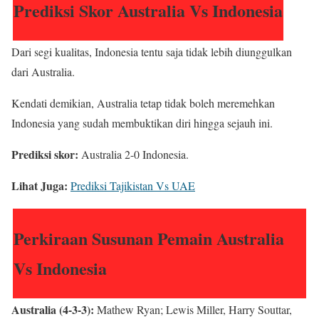
Prediksi Skor Australia Vs Indonesia
Dari segi kualitas, Indonesia tentu saja tidak lebih diunggulkan
dari Australia.
Kendati demikian, Australia tetap tidak boleh meremehkan
Indonesia yang sudah membuktikan diri hingga sejauh ini.
Prediksi skor:
Australia 2-0 Indonesia.
Lihat Juga:
Prediksi Tajikistan Vs UAE
Perkiraan Susunan Pemain Australia
Vs Indonesia
Australia (4-3-3):
Mathew Ryan; Lewis Miller, Harry Souttar,