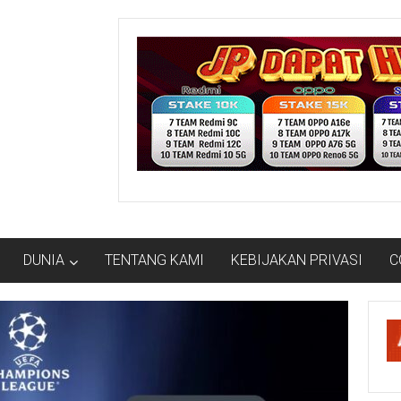
DUNIA
TENTANG KAMI
KEBIJAKAN PRIVASI
C