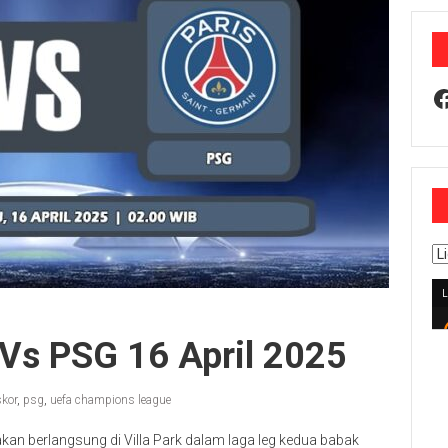
F
a Vs PSG 16 April 2025
skor
,
psg
,
uefa champions league
akan berlangsung di Villa Park dalam laga leg kedua babak