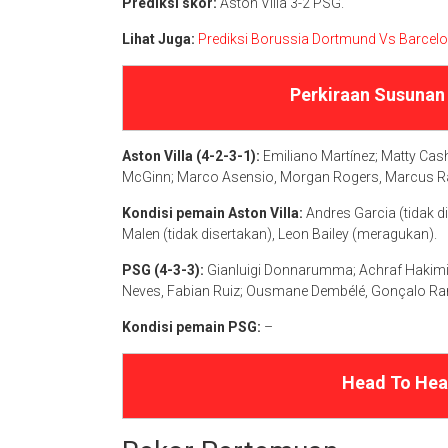
Prediksi skor:
Aston Villa 3-2 PSG.
Lihat Juga:
Prediksi Borussia Dortmund Vs Barcelo
Perkiraan Susunan
Aston Villa (4-2-3-1):
Emiliano Martínez; Matty Cas
McGinn; Marco Asensio, Morgan Rogers, Marcus Ras
Kondisi pemain Aston Villa:
Andres Garcia (tidak d
Malen (tidak disertakan), Leon Bailey (meragukan).
PSG (4-3-3):
Gianluigi Donnarumma; Achraf Hakimi,
Neves, Fabian Ruiz; Ousmane Dembélé, Gonçalo Ra
Kondisi pemain PSG:
–
Head To Hea