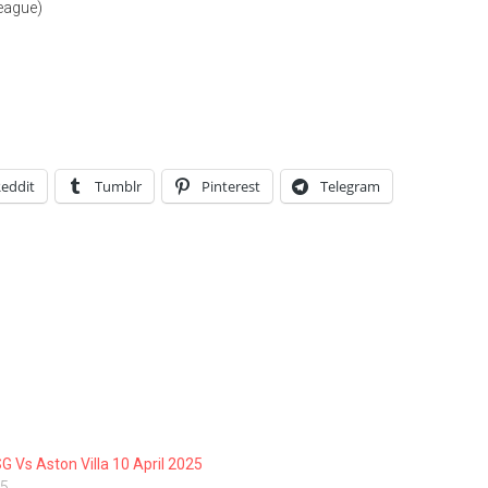
eague)
eddit
Tumblr
Pinterest
Telegram
G Vs Aston Villa 10 April 2025
25