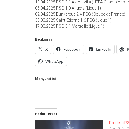
10.04.2025 PSG 3-1 Aston Villa (UEFA Champions L
05.04.2025 PSG 1-0 Angers (Ligue 1)
02.04.2025 Dunkerque 2-4 PSG (Coupe de France)
30.03.2025 Saint-Etienne 1-6 PSG (Ligue 1)
17.03.2025 PSG 3-1 Marseille (Ligue 1)
Bagikan ini:
X
Facebook
LinkedIn
R
WhatsApp
Menyukai ini:
Berita Terkait
Prediksi PS
April 8, 20