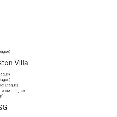
eague)
ton Villa
eague)
eague)
ier League)
Premier League)
up)
PSG