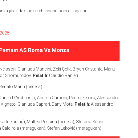
 jika tidak ingin kehilangan poin di laga ini.
 2025
 Pemain AS Roma Vs Monza
 Nelsson, Gianluca Mancini; Zeki Çelik, Bryan Cristante, Manu
Eldor Shomurodov.
Pelatih
: Claudio Ranieri.
Renato Marin (cedera).
Danilo D’Ambrosio, Andrea Carboni; Pedro Pereira, Alessandro
e Vignato; Gianluca Caprari, Dany Mota.
Pelatih
: Alessandro
artu kuning), Matteo Pessina (cedera), Stefano Sensi
a Caldirola (
meragukan
), Stefan Leković (
meragukan
).