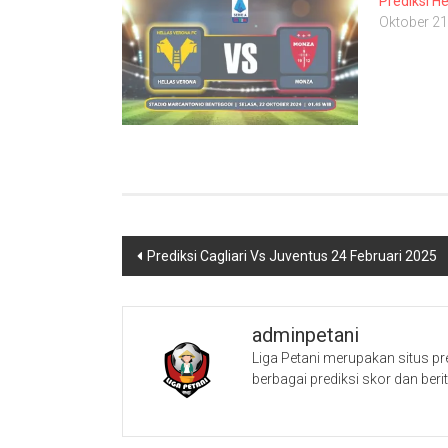
Prediksi H
Oktober 21
Navigasi
Prediksi Cagliari Vs Juventus 24 Februari 2025
pos
adminpetani
Liga Petani merupakan situs pr
berbagai prediksi skor dan berit