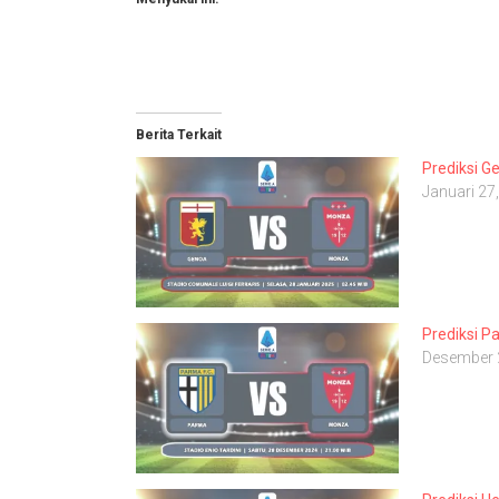
Berita Terkait
Prediksi G
Januari 27
Prediksi 
Desember 