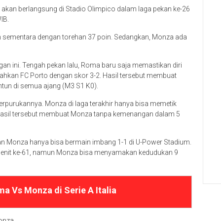
akan berlangsung di Stadio Olimpico dalam laga pekan ke-26
IB.
n sementara dengan torehan 37 poin. Sedangkan, Monza ada
 ini. Tengah pekan lalu, Roma baru saja memastikan diri
lahkan FC Porto dengan skor 3-2. Hasil tersebut membuat
tun di semua ajang (M3 S1 K0).
eterpurukannya. Monza di laga terakhir hanya bisa memetik
. Hasil tersebut membuat Monza tanpa kemenangan dalam 5
an Monza hanya bisa bermain imbang 1-1 di U-Power Stadium.
i menit ke-61, namun Monza bisa menyamakan kedudukan 9
a Vs Monza di Serie A Italia
onza.