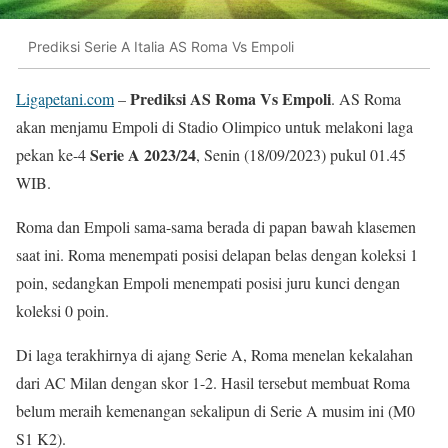
Prediksi Serie A Italia AS Roma Vs Empoli
Prediksi AS Roma Vs Empoli
Ligapetani.com
–
. AS Roma
akan menjamu Empoli di Stadio Olimpico untuk melakoni laga
Serie A 2023/24
pekan ke-4
, Senin (18/09/2023) pukul 01.45
WIB.
Roma dan Empoli sama-sama berada di papan bawah klasemen
saat ini. Roma menempati posisi delapan belas dengan koleksi 1
poin, sedangkan Empoli menempati posisi juru kunci dengan
koleksi 0 poin.
Di laga terakhirnya di ajang Serie A, Roma menelan kekalahan
dari AC Milan dengan skor 1-2. Hasil tersebut membuat Roma
belum meraih kemenangan sekalipun di Serie A musim ini (M0
S1 K2).