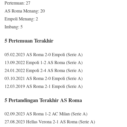
Pertemuan: 27
AS Roma Menang: 20
Empoli Menang: 2
Imbang: 5
5 Pertemuan Terakhir
05.02.2023 AS Roma 2-0 Empoli (Serie A)
13.09.2022 Empoli 1-2 AS Roma (Serie A)
24.01.2022 Empoli 2-4 AS Roma (Serie A)
03.10.2021 AS Roma 2-0 Empoli (Serie A)
12.03.2019 AS Roma 2-1 Empoli (Serie A)
5 Pertandingan Terakhir AS Roma
02.09.2023 AS Roma 1-2 AC Milan (Serie A)
27.08.2023 Hellas Verona 2-1 AS Roma (Serie A)