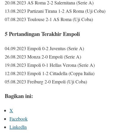
20.08.2023 AS Roma 2-2 Salernitana (Serie A)
13.08.2023 Partizani Tirana 1-2 AS Roma (Uji Coba)
07.08.2023 Toulouse 2-1 AS Roma (Uji Coba)
5 Pertandingan Terakhir Empoli
04.09.2023 Empoli 0-2 Juventus (Serie A)
26.08.2023 Monza 2-0 Empoli (Serie A)
19.08.2023 Empoli 0-1 Hellas Verona (Serie A)
12.08.2023 Empoli 1-2 Cittadella (Coppa Italia)
05.08.2023 Freiburg 2-0 Empoli (Uji Coba)
Bagikan ini:
X
Facebook
LinkedIn