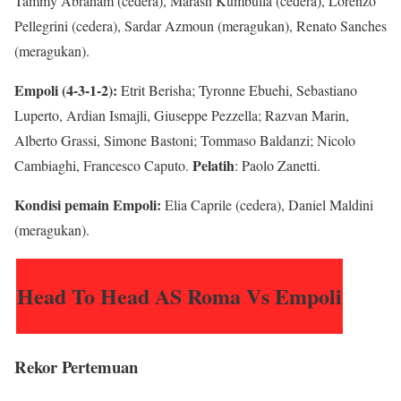
Tammy Abraham (cedera), Marash Kumbulla (cedera), Lorenzo
Pellegrini (cedera), Sardar Azmoun (meragukan), Renato Sanches
(meragukan).
Empoli (4-3-1-2):
Etrit Berisha; Tyronne Ebuehi, Sebastiano
Luperto, Ardian Ismajli, Giuseppe Pezzella; Razvan Marin,
Alberto Grassi, Simone Bastoni; Tommaso Baldanzi; Nicolo
Pelatih
Cambiaghi, Francesco Caputo.
: Paolo Zanetti.
Kondisi pemain Empoli:
Elia Caprile (cedera), Daniel Maldini
(meragukan).
Head To Head AS Roma Vs Empoli
Rekor Pertemuan