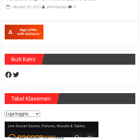
Oktober 25, 2022
adminpetani
0
Ikuti Kami
Facebook
Twitter
Tabel Klasemen