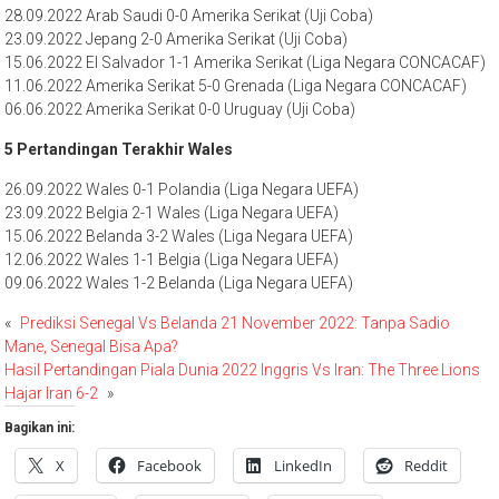
28.09.2022 Arab Saudi 0-0 Amerika Serikat (Uji Coba)
23.09.2022 Jepang 2-0 Amerika Serikat (Uji Coba)
15.06.2022 El Salvador 1-1 Amerika Serikat (Liga Negara CONCACAF)
11.06.2022 Amerika Serikat 5-0 Grenada (Liga Negara CONCACAF)
06.06.2022 Amerika Serikat 0-0 Uruguay (Uji Coba)
5 Pertandingan Terakhir Wales
26.09.2022 Wales 0-1 Polandia (Liga Negara UEFA)
23.09.2022 Belgia 2-1 Wales (Liga Negara UEFA)
15.06.2022 Belanda 3-2 Wales (Liga Negara UEFA)
12.06.2022 Wales 1-1 Belgia (Liga Negara UEFA)
09.06.2022 Wales 1-2 Belanda (Liga Negara UEFA)
«
Prediksi Senegal Vs Belanda 21 November 2022: Tanpa Sadio
Mane, Senegal Bisa Apa?
Hasil Pertandingan Piala Dunia 2022 Inggris Vs Iran: The Three Lions
Hajar Iran 6-2
»
Bagikan ini:
X
Facebook
LinkedIn
Reddit