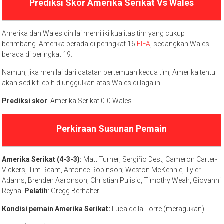
Prediksi Skor Amerika Serikat Vs Wales
Amerika dan Wales dinilai memiliki kualitas tim yang cukup
berimbang. Amerika berada di peringkat 16
FIFA
, sedangkan Wales
berada di peringkat 19.
Namun, jika menilai dari catatan pertemuan kedua tim, Amerika tentu
akan sedikit lebih diunggulkan atas Wales di laga ini.
Prediksi skor
: Amerika Serikat 0-0 Wales.
Perkiraan Susunan Pemain
Amerika Serikat (4-3-3):
Matt Turner; Sergiño Dest,
Cameron Carter-
Vickers, Tim Ream, Antonee Robinson; Weston McKennie, Tyler
Adams, Brenden Aaronson; Christian Pulisic, Timothy Weah, Giovanni
Reyna.
Pelatih
: Gregg Berhalter.
Kondisi pemain Amerika Serikat:
Luca de la Torre (meragukan).