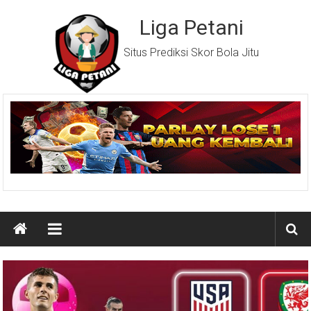
Lompat
ke
Liga Petani
konten
Situs Prediksi Skor Bola Jitu