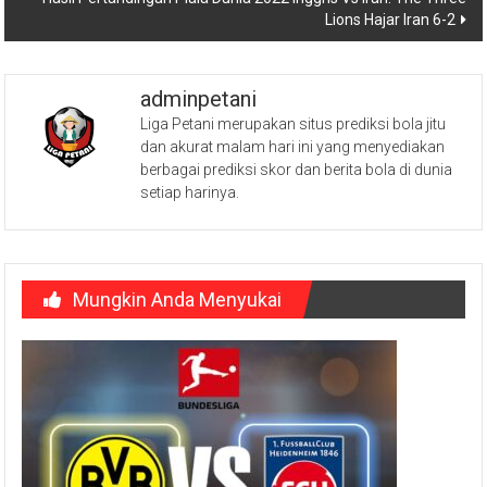
Lions Hajar Iran 6-2
adminpetani
Liga Petani merupakan situs prediksi bola jitu
dan akurat malam hari ini yang menyediakan
berbagai prediksi skor dan berita bola di dunia
setiap harinya.
Mungkin Anda Menyukai