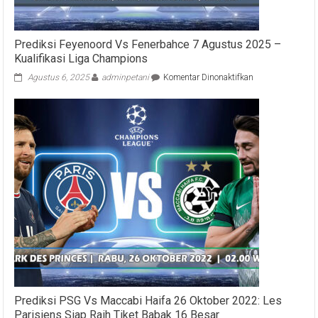
Prediksi Feyenoord Vs Fenerbahce 7 Agustus 2025 –
Kualifikasi Liga Champions
pada
Agustus 6, 2025
adminpetani
Komentar Dinonaktifkan
Prediksi
Feyenoord
Vs
Fenerbahce
7
Agustus
2025
–
Kualifikasi
Liga
Champions
Prediksi PSG Vs Maccabi Haifa 26 Oktober 2022: Les
Parisiens Siap Raih Tiket Babak 16 Besar