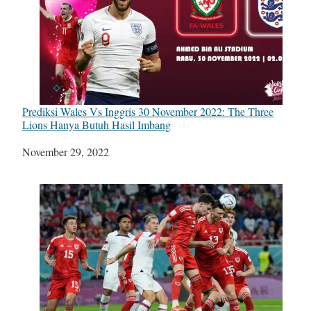
Prediksi Wales Vs Inggris 30 November 2022: The Three
Lions Hanya Butuh Hasil Imbang
Tanggal
November 29, 2022