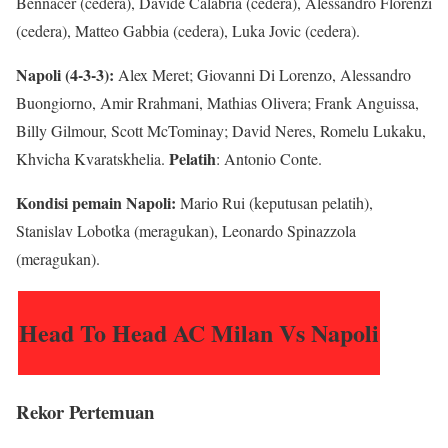
Bennacer (cedera), Davide Calabria (cedera), Alessandro Florenzi
(cedera), Matteo Gabbia (cedera), Luka Jovic (cedera).
Napoli (4-3-3):
Alex Meret; Giovanni Di Lorenzo, Alessandro
Buongiorno, Amir Rrahmani, Mathias Olivera; Frank Anguissa,
Billy Gilmour, Scott McTominay; David Neres, Romelu Lukaku,
Pelatih
Khvicha Kvaratskhelia.
: Antonio Conte.
Kondisi pemain Napoli:
Mario Rui (
keputusan pelatih
),
Stanislav Lobotka (meragukan), Leonardo Spinazzola
(meragukan).
Head To Head AC Milan Vs Napoli
Rekor Pertemuan