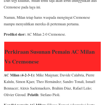
Dari segi kualitas, Milan tentu saja akan lebih diunggulkan atas
Cremonese pada laga ini.
Namun, Milan tetap harus waspada mengingat Cremonese
mampu menyulitkan mereka di pertemuan pertama.
Prediksi skor:
AC Milan 2-0 Cremonese.
Perkiraan Susunan Pemain AC Milan
Vs Cremonese
AC Milan (4-2-3-1):
Mike Maignan; Davide Calabria, Pierre
Kalulu, Simon Kjaer, Theo Hernández; Sandro Tonali, Ismaël
Bennacer; Alexis Saelemaekers, Brahim Díaz, Rafael Leão;
Pelatih
Olivier Giroud.
: Stefano Pioli.
Kondisi pemain AC Milan:
Fikayo Tomori (akumulasi kartu