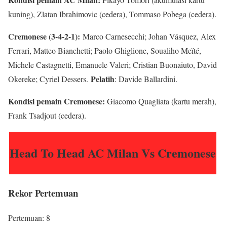
kuning), Zlatan Ibrahimovic (cedera), Tommaso Pobega (cedera).
Cremonese (3-4-2-1):
Marco Carnesecchi; Johan Vásquez, Alex
Ferrari, Matteo Bianchetti; Paolo Ghiglione, Soualiho Meïté,
Michele Castagnetti, Emanuele Valeri; Cristian Buonaiuto, David
Pelatih
Okereke; Cyriel Dessers.
: Davide Ballardini.
Kondisi pemain Cremonese:
Giacomo Quagliata (kartu merah),
Frank Tsadjout (cedera).
Head To Head AC Milan Vs Cremonese
Rekor Pertemuan
Pertemuan: 8