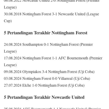
06.08.2022 Newcastle United 2-0 Nottingham Forest (Premier
League)
30.08.2018 Nottingham Forest 3-1 Newcastle United (League
Cup)
5 Pertandingan Terakhir Nottingham Forest
24.08.2024 Southampton 0-1 Nottingham Forest (Premier
League)
17.08.2024 Nottingham Forest 1-1 AFC Bournemouth (Premier
League)
09.08.2024 Olympiakos 3-4 Nottingham Forest (Uji Coba)
03.08.2024 Nottingham Forest 0-0 Villarreal (Uji Coba)
27.07.2024 Elche 1-0 Nottingham Forest (Uji Coba)
5 Pertandingan Terakhir Newcastle United
25.08.2024 AFC Bournemouth 1-1 Newcastle United (Premier