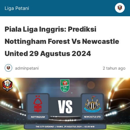
Liga Petani
Piala Liga Inggris: Prediksi
Nottingham Forest Vs Newcastle
United 29 Agustus 2024
adminpetani
2 tahun ago