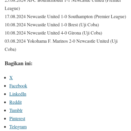
League)
17.08.2024 Newcastle United 1-0 Southampton (Premier League)
10.08.2024 Newcastle United 1-0 Brest (Uji Coba)
10.08.2024 Newcastle United 4-0 Girona (Uji Coba)
03.08.2024 Yokohama F. Marinos 2-0 Newcastle United (Uji
Coba)
Bagikan ini:
X
Facebook
LinkedIn
Reddit
Tumblr
Pinterest
Telegram