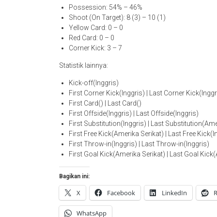
Possession: 54% – 46%
Shoot (On Target): 8 (3) – 10 (1)
Yellow Card: 0 – 0
Red Card: 0 – 0
Corner Kick: 3 – 7
Statistik lainnya:
Kick-off(Inggris)
First Corner Kick(Inggris) | Last Corner Kick(Inggr
First Card() | Last Card()
First Offside(Inggris) | Last Offside(Inggris)
First Substitution(Inggris) | Last Substitution(Ame
First Free Kick(Amerika Serikat) | Last Free Kick(I
First Throw-in(Inggris) | Last Throw-in(Inggris)
First Goal Kick(Amerika Serikat) | Last Goal Kick
Bagikan ini:
X
Facebook
LinkedIn
R
WhatsApp