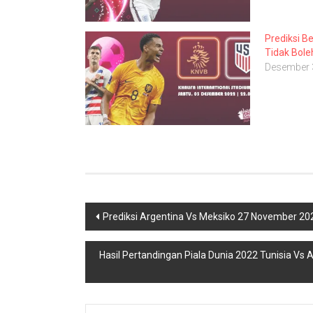
Prediksi B
Tidak Bol
Desember 
Navigasi
Prediksi Argentina Vs Meksiko 27 November 202
pos
Hasil Pertandingan Piala Dunia 2022 Tunisia Vs