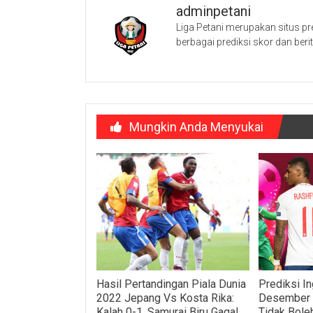
adminpetani
Liga Petani merupakan situs pr
berbagai prediksi skor dan berit
Mungkin Anda Menyukai
Hasil Pertandingan Piala Dunia
Prediksi I
2022 Jepang Vs Kosta Rika:
Desember 
Kalah 0-1, Samurai Biru Gagal
Tidak Bol