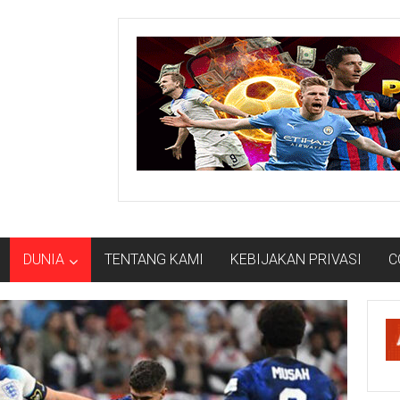
DUNIA
TENTANG KAMI
KEBIJAKAN PRIVASI
C