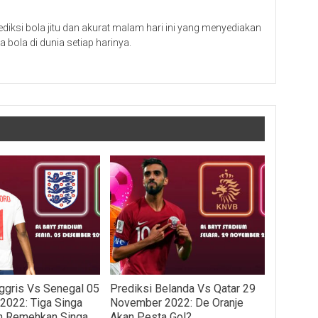
ediksi bola jitu dan akurat malam hari ini yang menyediakan
a bola di dunia setiap harinya.
nggris Vs Senegal 05
Prediksi Belanda Vs Qatar 29
2022: Tiga Singa
November 2022: De Oranje
eh Remehkan Singa
Akan Pesta Gol?