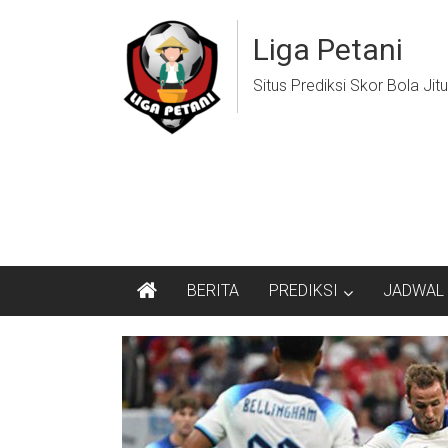
Lompat
ke
Liga Petani
konten
Situs Prediksi Skor Bola Jitu
BERITA
PREDIKSI
JADWAL