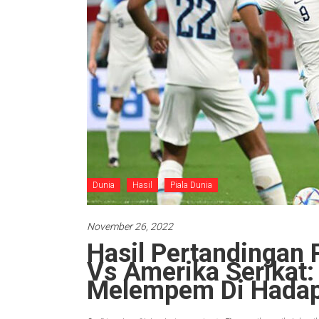
Dunia
Hasil
Piala Dunia
November 26, 2022
Hasil Pertandingan 
Vs Amerika Serikat:
Melempem Di Hada