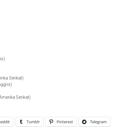
is)
rika Serikat)
nggris)
(Amerika Serikat)
eddit
Tumblr
Pinterest
Telegram