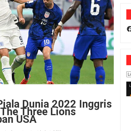
F
Piala Dunia 2022 Inggris
 The Three Lions
pan USA