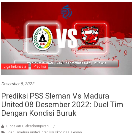
Liga Indonesia
Prediksi
Desember 8, 2022
Prediksi PSS Sleman Vs Madura
United 08 Desember 2022: Duel Tim
Dengan Kondisi Buruk
Diposkan Oleh:adminpetani
liga 1
,
madura united
,
prediksi skor
,
pss sleman