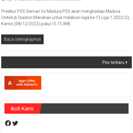
Prediksi PSS Sleman Vs Madura PSS akan menghadapi Madura
United di Stadion Manahan untuk melakoni laga ke-13 Liga 1 2022/23,
Kamis (08/12/2022) pukul 15.15 WIB.
Baca selengkapnya
Navigasi
Pos terbaru
pos
Ikuti Kami
Facebook
Twitter