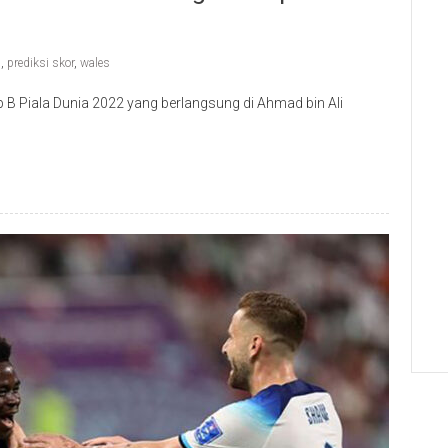
2
,
prediksi skor
,
wales
B Piala Dunia 2022 yang berlangsung di Ahmad bin Ali