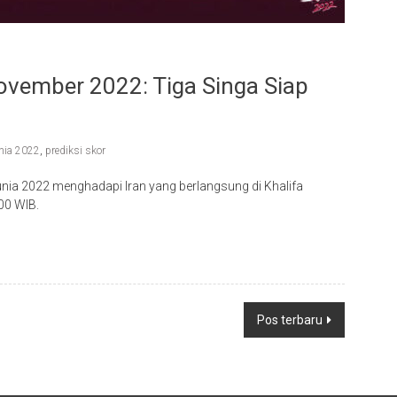
November 2022: Tiga Singa Siap
unia 2022
,
prediksi skor
unia 2022 menghadapi Iran yang berlangsung di Khalifa
00 WIB.
Pos terbaru