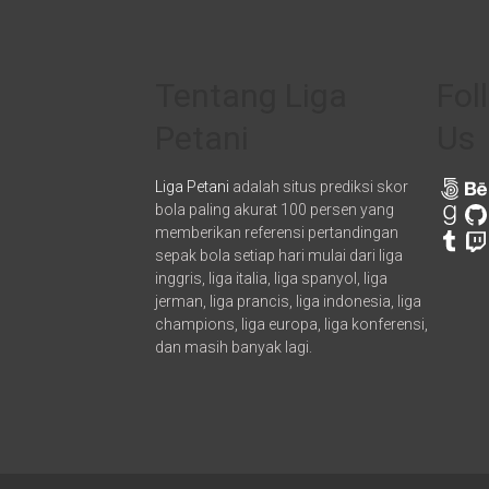
Tentang Liga
Fol
Petani
Us
500
B
Liga Petani
adalah situs prediksi skor
Goo
Gi
bola paling akurat 100 persen yang
memberikan referensi pertandingan
Tum
Tw
sepak bola setiap hari mulai dari liga
inggris, liga italia, liga spanyol, liga
jerman, liga prancis, liga indonesia, liga
champions, liga europa, liga konferensi,
dan masih banyak lagi.