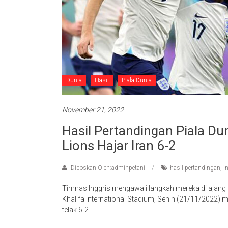
Dunia
Hasil
Piala Dunia
November 21, 2022
Hasil Pertandingan Piala Dun
Lions Hajar Iran 6-2
Diposkan Oleh:adminpetani
hasil pertandingan
,
i
Timnas Inggris mengawali langkah mereka di ajang 
Khalifa International Stadium, Senin (21/11/2022)
telak 6-2.