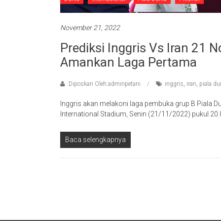
November 21, 2022
Prediksi Inggris Vs Iran 21 
Amankan Laga Pertama
Diposkan Oleh:adminpetani
inggris
,
iran
,
piala d
Inggris akan melakoni laga pembuka grup B Piala D
International Stadium, Senin (21/11/2022) pukul 20.
Baca selengkapnya
Navigasi
pos