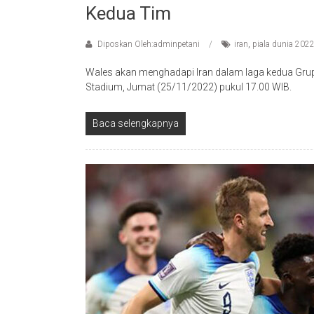
Kedua Tim
Diposkan Oleh:adminpetani
iran
,
piala dunia 202
Wales akan menghadapi Iran dalam laga kedua Grup 
Stadium, Jumat (25/11/2022) pukul 17.00 WIB.
Baca selengkapnya