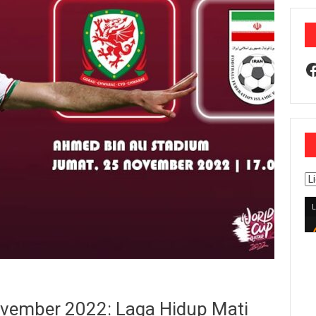
F
November 2022: Laga Hidup Mati