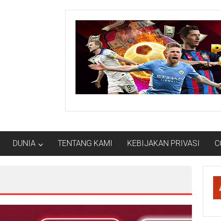
DUNIA
TENTANG KAMI
KEBIJAKAN PRIVASI
C