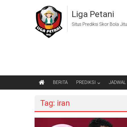
Lompat
ke
Liga Petani
konten
Situs Prediksi Skor Bola Jitu
BERITA
PREDIKSI
JADWAL
Tag: iran