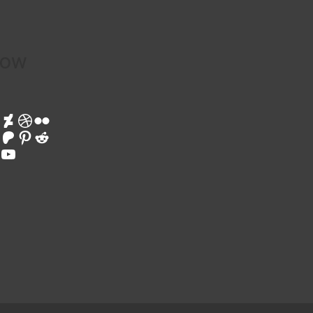
low
px
ehance
DeviantArt
Dribbble
Flickr
dreads
thub
Patreon
Pinterest
Reddit
blr
itch
YouTube