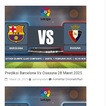
Prediksi
Barcelona
Vs
Osasuna
01
Februari
2024
Prediksi Barcelona Vs Osasuna 28 Maret 2025
pada
Maret 26, 2025
adminpetani
Komentar Dinonaktifkan
Prediksi
Barcelona
Vs
Osasuna
28
Maret