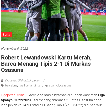
Berita
November 9, 2022
Robert Lewandowski Kartu Merah,
Barca Menang Tipis 2-1 Di Markas
Osasuna
Diposkan Oleh:adminpetani
barcelona
,
hasil pertandingan
,
liga spanyol
,
osasuna
Ligapetani.com
– Barcelona masih nyaman di puncak klasemen
Liga
Spanyol 2022/2023
usai menang dramatis 2-1 atas Osasuna pada
laga pekan ke-14 di Estadio El Sadar, Rabu (9/11/2022) dini hari WIB.