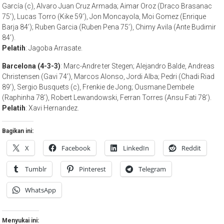
García (c), Alvaro Juan Cruz Armada; Aimar Oroz (Draco Brasanac
75’), Lucas Torro (Kike 59’), Jon Moncayola, Moi Gomez (Enrique
Barja 84’); Ruben Garcia (Ruben Pena 75’), Chimy Avila (Ante Budimir
84’).
Pelatih
: Jagoba Arrasate.
Barcelona (4-3-3)
: Marc-Andre ter Stegen; Alejandro Balde, Andreas
Christensen (Gavi 74’), Marcos Alonso, Jordi Alba; Pedri (Chadi Riad
89’), Sergio Busquets (c), Frenkie de Jong; Ousmane Dembele
(Raphinha 78’), Robert Lewandowski, Ferran Torres (Ansu Fati 78’).
Pelatih
: Xavi Hernandez.
Bagikan ini:
X
Facebook
LinkedIn
Reddit
Tumblr
Pinterest
Telegram
WhatsApp
Menyukai ini: