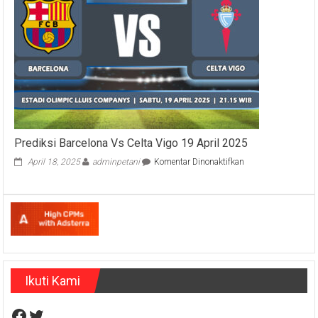
2025
Prediksi Barcelona Vs Celta Vigo 19 April 2025
pada
April 18, 2025
adminpetani
Komentar Dinonaktifkan
Prediksi
Barcelona
Vs
Celta
Vigo
19
April
2025
Ikuti Kami
Facebook
Twitter