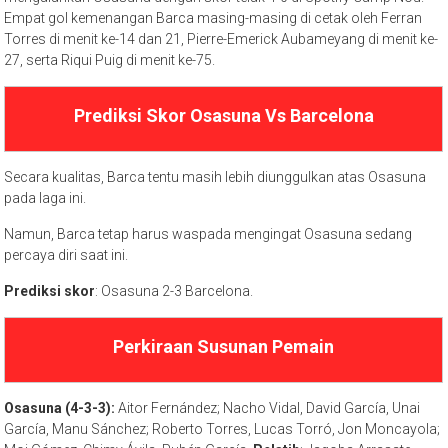
Empat gol kemenangan Barca masing-masing di cetak oleh Ferran
Torres di menit ke-14 dan 21, Pierre-Emerick Aubameyang di menit ke-
27, serta Riqui Puig di menit ke-75.
Prediksi Skor Osasuna Vs Barcelona
Secara kualitas, Barca tentu masih lebih diunggulkan atas Osasuna
pada laga ini.
Namun, Barca tetap harus waspada mengingat Osasuna sedang
percaya diri saat ini.
Prediksi skor
: Osasuna 2-3 Barcelona.
Perkiraan Susunan Pemain
Osasuna (4-3-3):
Aitor Fernández; Nacho Vidal, David García, Unai
García, Manu Sánchez; Roberto Torres, Lucas Torró, Jon Moncayola;