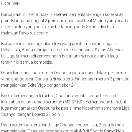
03.30 WIB.
Barca saat ini memuncaki klasemen sementara dengan koleksi 34
poin. Blaugrana unggul 2 poin dari sang rival Real Madrid yang beada
di posisi dua yang baru akan bertanding pada Selasa dini hari
melawan Rayo Vallecano.
Barca sendiri sedang dalam tren yang positif menjelang laga ini.
Pekan lalu, Barca mampu memetik kemenangan 2-0 atas Almeria di
La Liga. Itu menjadi kemenangan beruntun mereka dalam 3 laga
terakhir di semua kompetisi.
Di sisi lain, sang tuan rumah Osasuna juga sedang dalam performa
yang apik saat ini. Osasuna di laga terakhir berhasil meraih 3 poin usai
mengalahkan Celta Vigo dengan skor 2-1.
Berkat kemenangan tersebut, Osasuna tercatat tanpa tersentuh
kekalahan dalam 4 laga beruntun (M3 S1 K0). Kemenangan tersebut
juga mengantarkan Osasuna ke posisi lima klasemen sementara Liga
Spanyol dengan koleksi 23 poin.
Pada pertemuan terakhir di Liga Spanyol musim lalu, Barca berhasil
mengalahkan Osasuna dengan skor telak 4-0 di Spotify Camp Nou.