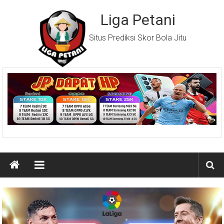
Lompat
ke
Liga Petani
konten
Situs Prediksi Skor Bola Jitu