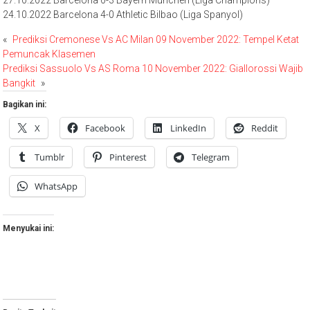
24.10.2022 Barcelona 4-0 Athletic Bilbao (Liga Spanyol)
«
Prediksi Cremonese Vs AC Milan 09 November 2022: Tempel Ketat
Pemuncak Klasemen
Prediksi Sassuolo Vs AS Roma 10 November 2022: Giallorossi Wajib
Bangkit
»
Bagikan ini:
X
Facebook
LinkedIn
Reddit
Tumblr
Pinterest
Telegram
WhatsApp
Menyukai ini: