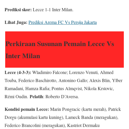
Prediksi skor:
Lecce 1-1 Inter Milan.
Lihat Juga:
Prediksi Arema FC Vs Persija Jakarta
Perkiraan Susunan Pemain Lecce Vs
Inter Milan
Lecce (4-3-3):
Wladimiro Falcone; Lorenzo Venuti, Ahmed
Touba, Federico Baschirotto, Antonino Gallo; Alexis Blin, Ylber
Ramadani, Hamza Rafia; Pontus Almqvist, Nikola Krstovic,
Pelatih
Rémi Oudin.
: Roberto D’Aversa.
Kondisi pemain Lecce:
Marin Pongracic (kartu merah), Patrick
Dorgu (akumulasi kartu kuning), Lameck Banda (meragukan),
Federico Brancolini (meragukan), Kastriot Dermaku