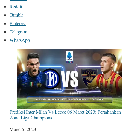
Reddit
Tumblr
Pinterest
Telegram
WhatsApp
Prediksi Inter Milan Vs Lecce 06 Maret 2023: Pertahankan
Zona Liga Champions
Tanggal
Maret 5, 2023