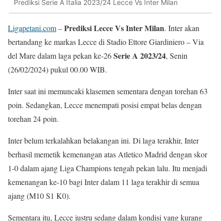
Prediksi Serie A Italia 2023/24 Lecce Vs Inter Milan
Prediksi Lecce Vs Inter Milan
Ligapetani.com
–
. Inter akan
bertandang ke markas Lecce di Stadio Ettore Giardiniero – Via
Serie A 2023/24
del Mare dalam laga pekan ke-26
, Senin
(26/02/2024) pukul 00.00 WIB.
Inter saat ini memuncaki klasemen sementara dengan torehan 63
poin. Sedangkan, Lecce menempati posisi empat belas dengan
torehan 24 poin.
Inter belum terkalahkan belakangan ini. Di laga terakhir, Inter
berhasil memetik kemenangan atas Atletico Madrid dengan skor
1-0 dalam ajang Liga Champions tengah pekan lalu. Itu menjadi
kemenangan ke-10 bagi Inter dalam 11 laga terakhir di semua
ajang (M10 S1 K0).
Sementara itu, Lecce justru sedang dalam kondisi yang kurang