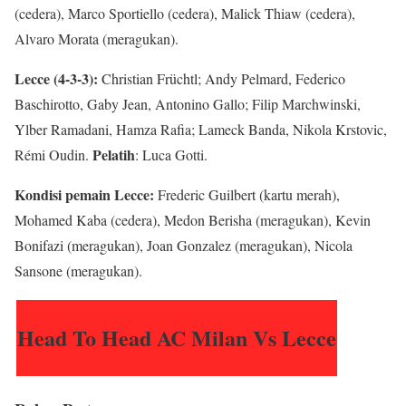
(cedera), Marco Sportiello (cedera), Malick Thiaw (cedera),
Alvaro Morata (meragukan).
Lecce (4-3-3):
Christian Früchtl; Andy Pelmard, Federico
Baschirotto, Gaby Jean, Antonino Gallo; Filip Marchwinski,
Ylber Ramadani, Hamza Rafia; Lameck Banda, Nikola Krstovic,
Pelatih
Rémi Oudin.
: Luca Gotti.
Kondisi pemain Lecce:
Frederic Guilbert (kartu merah),
Mohamed Kaba (cedera), Medon Berisha (meragukan), Kevin
Bonifazi (meragukan), Joan Gonzalez (meragukan), Nicola
Sansone (meragukan).
Head To Head AC Milan Vs Lecce