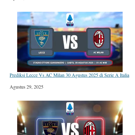
Prediksi Lecce Vs AC Milan 30 Agustus 2025 di Serie A Italia
Tanggal
Agustus 29, 2025