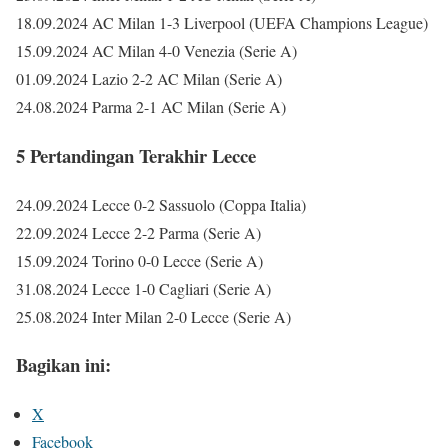
18.09.2024 AC Milan 1-3 Liverpool (UEFA Champions League)
15.09.2024 AC Milan 4-0 Venezia (Serie A)
01.09.2024 Lazio 2-2 AC Milan (Serie A)
24.08.2024 Parma 2-1 AC Milan (Serie A)
5 Pertandingan Terakhir Lecce
24.09.2024 Lecce 0-2 Sassuolo (Coppa Italia)
22.09.2024 Lecce 2-2 Parma (Serie A)
15.09.2024 Torino 0-0 Lecce (Serie A)
31.08.2024 Lecce 1-0 Cagliari (Serie A)
25.08.2024 Inter Milan 2-0 Lecce (Serie A)
Bagikan ini:
X
Facebook