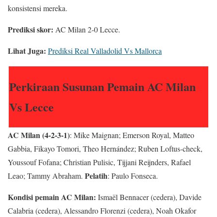
konsistensi mereka.
Prediksi skor:
AC Milan 2-0 Lecce.
Lihat Juga:
Prediksi Real Valladolid Vs Mallorca
Perkiraan Susunan Pemain AC Milan
Vs Lecce
AC Milan (4-2-3-1)
: Mike Maignan; Emerson Royal, Matteo
Gabbia, Fikayo Tomori, Theo Hernández; Ruben Loftus-check,
Youssouf Fofana; Christian Pulisic, Tijjani Reijnders, Rafael
Pelatih
Leao; Tammy Abraham.
: Paulo Fonseca.
Kondisi pemain AC Milan:
Ismaël Bennacer (cedera), Davide
Calabria (cedera), Alessandro Florenzi (cedera), Noah Okafor