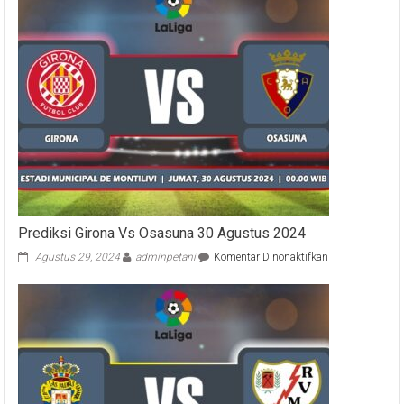
Prediksi Girona Vs Osasuna 30 Agustus 2024
pada
Agustus 29, 2024
adminpetani
Komentar Dinonaktifkan
Prediksi
Girona
Vs
Osasuna
30
Agustus
2024