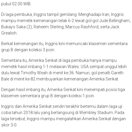
pukul 02.00 WIB.
Di laga pembuka, Inggris tampil gemilang. Menghadapi Iran, Inggris
mampu memetik kemenangan telak 6-2 lewat gol-gol Jude Bellingham,
Bukayo Saka (2), Raheem Sterling, Marcus Rashford, serta Jack
Grealish.
Berkat kemenangan itu, Inggris kini memuncaki klasemen sementara
grup B dengan koleksi 3 poin.
Sementara itu, Amerika Serikat di laga pembuka hanya mampu
memetik hasil imbang 1-1 melawan Wales. USA sempat unggul lebih
dulu lewat Timothy Weah di menit ke-36. Namun, gol penalti Gareth
Bale di menit ke-82 membuyarkan kemenangan Amerika Serikat.
Dengan hasil imbang itu, Amerika Serikat kini menempati posisi tiga
klasemen sementara grup B dengan koleksi 1 poin.
Inggris dan Amerika Serikat sendiri terakhir bertemu dalam laga uji
coba tahun 2018 lalu yang berlangsung di Wembley Stadium. Pada
laga tersebut, Inggris mampu mengalahkan Amerika Serikat dengan
skor 3-0.