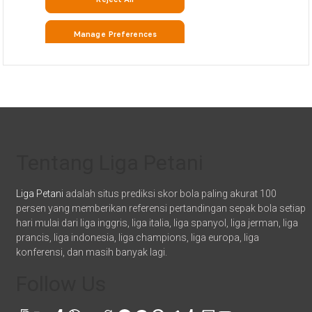
Tentang Liga Petani
Liga Petani
adalah situs prediksi skor bola paling akurat 100
persen yang memberikan referensi pertandingan sepak bola setiap
hari mulai dari liga inggris, liga italia, liga spanyol, liga jerman, liga
prancis, liga indonesia, liga champions, liga europa, liga
konferensi, dan masih banyak lagi.
Follow Us