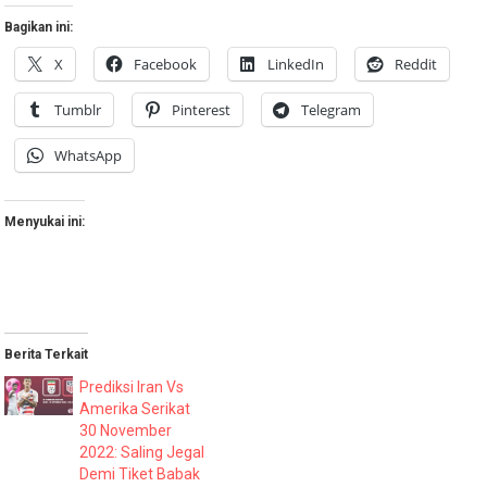
Bagikan ini:
X
Facebook
LinkedIn
Reddit
Tumblr
Pinterest
Telegram
WhatsApp
Menyukai ini:
Berita Terkait
Prediksi Iran Vs
Amerika Serikat
30 November
2022: Saling Jegal
Demi Tiket Babak