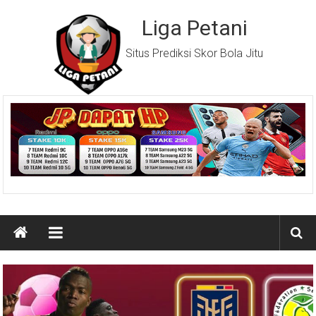
Lompat
ke
Liga Petani
konten
Situs Prediksi Skor Bola Jitu