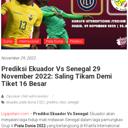
Dunia
Internasional
Piala Dunia
Prediksi
November 29, 2022
Prediksi Ekuador Vs Senegal 29
November 2022: Saling Tikam Demi
Tiket 16 Besar
Diposkan Oleh:adminpetani
ekuador
,
piala dunia 2022
,
prediksi skor
,
senegal
Ligapetani.com
–
Prediksi Ekuador Vs Senegal
. Ekuador akan
menjalani laga hidup mati melawan Senegal dalam laga pamungkas
Grup A
Piala Dunia 2022
yang berlangsung di Khalifa International