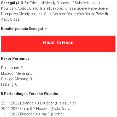
Senegal (4-3-3):
Edouard Mendy; Youssouf Sabaly, Kalidou
Koulibaly, Abdou Diallo, Ismail Jakobs; Idrissa Gueye, Pape Gueye,
Nampalys Mendy; Ismaïla Sarr, Boulaye Dia, Krépin Diatta.
Pelatih
:
Aliou Cissé.
Kondisi pemain Senegal:
–
Head To Head
Rekor Pertemuan
Pertemuan: 0
Ekuador Menang: 0
Senegal Menang: 0
Imbang: 0
5 Pertandingan Terakhir Ekuador
25.11.2022 Belanda 1-1 Ekuador (Piala Dunia)
20.11.2022 Qatar 0-2 Ekuador (Piala Dunia)
13.11.2022 Ekuador 0-0 Irak (Uji Coba)