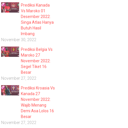
Prediksi Kanada
Vs Maroko 01
Desember 2022:
Singa Atlas Hanya
Butuh Hasil
Imbang
November 30, 2022
Prediksi Belgia Vs
Maroko 27
November 2022:
Segel Tiket 16
Besar
November 27, 2022
Prediksi Kroasia Vs
Kanada 27
November 2022:
Wajib Menang
Demi Asa Lolos 16
Besar
November 27, 2022