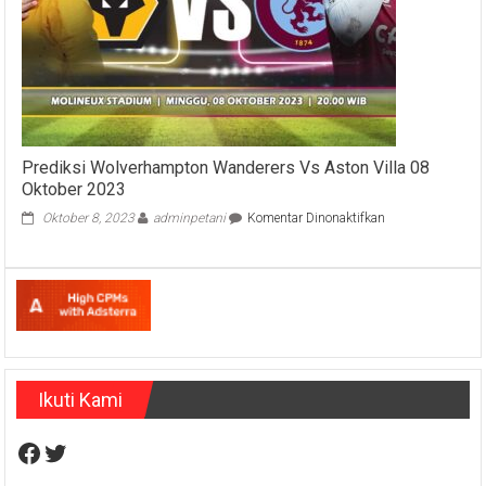
Prediksi Wolverhampton Wanderers Vs Aston Villa 08
Oktober 2023
pada
Oktober 8, 2023
adminpetani
Komentar Dinonaktifkan
Prediksi
Wolverhampton
Wanderers
Vs
Aston
Villa
08
Oktober
2023
Ikuti Kami
Facebook
Twitter