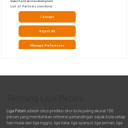
Tentang Liga Petani
Liga Petani
adalah situs prediksi skor bola paling akurat 100
persen yang memberikan referensi pertandingan sepak bola setiap
hari mulai dari liga inggris, liga italia, liga spanyol, liga jerman, liga