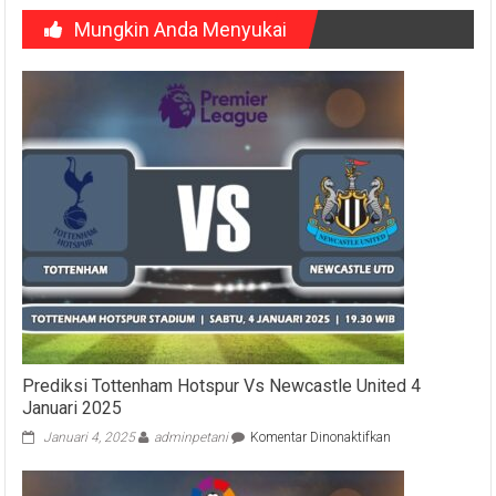
Mungkin Anda Menyukai
Prediksi Tottenham Hotspur Vs Newcastle United 4
Januari 2025
pada
Januari 4, 2025
adminpetani
Komentar Dinonaktifkan
Prediksi
Tottenham