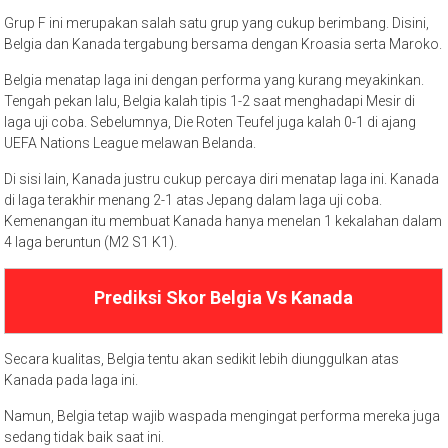
Grup F ini merupakan salah satu grup yang cukup berimbang. Disini,
Belgia dan Kanada tergabung bersama dengan Kroasia serta Maroko.
Belgia menatap laga ini dengan performa yang kurang meyakinkan.
Tengah pekan lalu, Belgia kalah tipis 1-2 saat menghadapi Mesir di
laga uji coba. Sebelumnya, Die Roten Teufel juga kalah 0-1 di ajang
UEFA Nations League melawan Belanda.
Di sisi lain, Kanada justru cukup percaya diri menatap laga ini. Kanada
di laga terakhir menang 2-1 atas Jepang dalam laga uji coba.
Kemenangan itu membuat Kanada hanya menelan 1 kekalahan dalam
4 laga beruntun (M2 S1 K1).
Prediksi Skor Belgia Vs Kanada
Secara kualitas, Belgia tentu akan sedikit lebih diunggulkan atas
Kanada pada laga ini.
Namun, Belgia tetap wajib waspada mengingat performa mereka juga
sedang tidak baik saat ini.