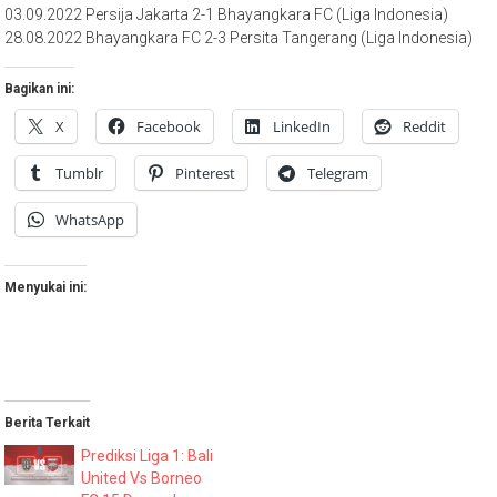
03.09.2022 Persija Jakarta 2-1 Bhayangkara FC (Liga Indonesia)
28.08.2022 Bhayangkara FC 2-3 Persita Tangerang (Liga Indonesia)
Bagikan ini:
X
Facebook
LinkedIn
Reddit
Tumblr
Pinterest
Telegram
WhatsApp
Menyukai ini:
Berita Terkait
Prediksi Liga 1: Bali
United Vs Borneo