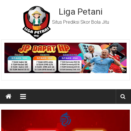
Lompat
ke
Liga Petani
konten
Situs Prediksi Skor Bola Jitu