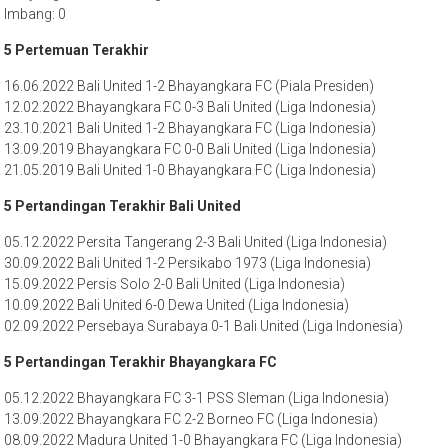
Imbang: 0
5 Pertemuan Terakhir
16.06.2022 Bali United 1-2 Bhayangkara FC (Piala Presiden)
12.02.2022 Bhayangkara FC 0-3 Bali United (Liga Indonesia)
23.10.2021 Bali United 1-2 Bhayangkara FC (Liga Indonesia)
13.09.2019 Bhayangkara FC 0-0 Bali United (Liga Indonesia)
21.05.2019 Bali United 1-0 Bhayangkara FC (Liga Indonesia)
5 Pertandingan Terakhir Bali United
05.12.2022 Persita Tangerang 2-3 Bali United (Liga Indonesia)
30.09.2022 Bali United 1-2 Persikabo 1973 (Liga Indonesia)
15.09.2022 Persis Solo 2-0 Bali United (Liga Indonesia)
10.09.2022 Bali United 6-0 Dewa United (Liga Indonesia)
02.09.2022 Persebaya Surabaya 0-1 Bali United (Liga Indonesia)
5 Pertandingan Terakhir Bhayangkara FC
05.12.2022 Bhayangkara FC 3-1 PSS Sleman (Liga Indonesia)
13.09.2022 Bhayangkara FC 2-2 Borneo FC (Liga Indonesia)
08.09.2022 Madura United 1-0 Bhayangkara FC (Liga Indonesia)