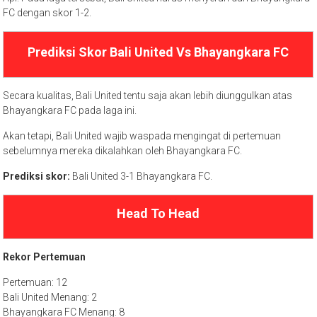
FC dengan skor 1-2.
Prediksi Skor Bali United Vs Bhayangkara FC
Secara kualitas, Bali United tentu saja akan lebih diunggulkan atas
Bhayangkara FC pada laga ini.
Akan tetapi, Bali United wajib waspada mengingat di pertemuan
sebelumnya mereka dikalahkan oleh Bhayangkara FC.
Prediksi skor:
Bali United 3-1 Bhayangkara FC.
Head To Head
Rekor Pertemuan
Pertemuan: 12
Bali United Menang: 2
Bhayangkara FC Menang: 8