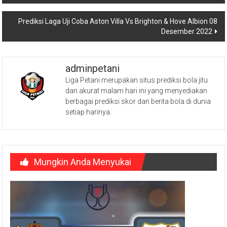
Prediksi Laga Uji Coba Aston Villa Vs Brighton & Hove Albion 08
Desember 2022
adminpetani
Liga Petani merupakan situs prediksi bola jitu
dan akurat malam hari ini yang menyediakan
berbagai prediksi skor dan berita bola di dunia
setiap harinya.
Mungkin Anda Menyukai