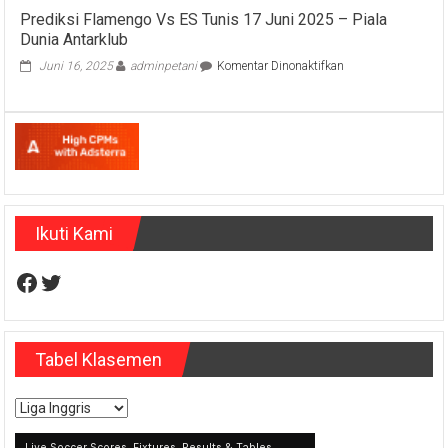
Prediksi Flamengo Vs ES Tunis 17 Juni 2025 – Piala
Dunia Antarklub
pada
Juni 16, 2025
adminpetani
Komentar Dinonaktifkan
Prediksi
Flamengo
Vs
ES
Tunis
17
Juni
2025
–
Ikuti Kami
Piala
Dunia
Facebook
Twitter
Antarklub
Tabel Klasemen