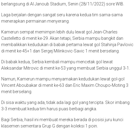
berlangsung di Al Janoub Stadium, Senin (28/11/2022) sore WIB.
Laga berjalan dengan sangat seru karena kedua tim sama-sama
menerapkan permainan menyerang.
Kamerun sempat memimpin lebih dulu lewat gol Jean-Charles
Castelletto di menit ke-29. Akan tetapi, Serbia mampu bangkit dan
membalikkan kedudukan di babak pertama lewat gol Stahinja Pavlovic
di menit ke-45+1 dan Sergej Milinkovic-Savic 1 menit berselang.
Di babak kedua, Serbia kembali mampu mencetak gol lewat
Aleksandar Mitrovic di menit ke-53 yang membuat Serbia unggul 3-1.
Namun, Kamerun mampu menyamakan kedudukan lewat gol-gol
Vincent Aboubakar di menit ke-63 dan Eric Maxim Choupo-Moting 3
menit berselang.
Di sisa waktu yang ada, tidak ada lagi gol yang tercipta. Skor imbang
3-3 membuat kedua tim harus puas berbagi angka.
Bagi Serbia, hasil ini membuat mereka berada di posisi juru kunci
klasemen sementara Grup G dengan koleksi 1 poin.