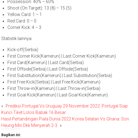
Possession: 40% – 60%
Shoot (On Target): 13 (8) – 15 (5)
Yellow Card: 1 – 1
Red Card: 0 – 0
Corner Kick: 4 – 3
Statistik lainnya:
Kick-off(Serbia)
First Corner Kick(Kamerun) | Last Corner Kick(Kamerun)
First Card(Kamerun) | Last Card(Serbia)
First Offside(Serbia) | Last Offside(Serbia)
First Substitution(Kamerun) | Last Substitution(Serbia)
First Free Kick(Serbia) | Last Free Kick(Kamerun)
First Throw-in(Kamerun) | Last Throw-in(Serbia)
First Goal Kick(Kamerun) | Last Goal Kick(Kamerun)
«
Prediksi Portugal Vs Uruguay 29 November 2022: Portugal Siap
Kunci Tiket Lolos Babak 16 Besar
Hasil Pertandingan Piala Dunia 2022 Korea Selatan Vs Ghana: Son
Heung-Min Dkk Menyerah 2-3
»
Bagikan ini: