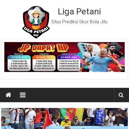
Lompat
ke
Liga Petani
konten
Situs Prediksi Skor Bola Jitu