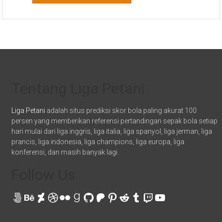
Tentang Liga Petani
Liga Petani
adalah situs prediksi skor bola paling akurat 100
persen yang memberikan referensi pertandingan sepak bola setiap
hari mulai dari liga inggris, liga italia, liga spanyol, liga jerman, liga
prancis, liga indonesia, liga champions, liga europa, liga
konferensi, dan masih banyak lagi.
Follow Us
500px
Behance
DeviantArt
Dribbble
Flickr
Goodreads
Github
Patreon
Pinterest
Reddit
Tumblr
Twitch
YouTube