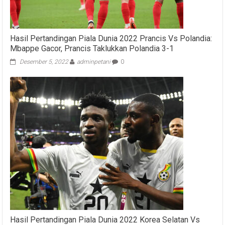
Hasil Pertandingan Piala Dunia 2022 Prancis Vs Polandia:
Mbappe Gacor, Prancis Taklukkan Polandia 3-1
Desember 5, 2022
adminpetani
0
Hasil Pertandingan Piala Dunia 2022 Korea Selatan Vs