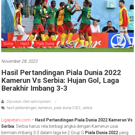
Dunia
Hasil
Piala Dunia
November 28, 2022
Hasil Pertandingan Piala Dunia 2022
Kamerun Vs Serbia: Hujan Gol, Laga
Berakhir Imbang 3-3
Diposkan Oleh:adminpetani
hasil pertandingan
,
kamerun
,
piala dunia 2022
,
serbia
Ligapetani.com
–
Hasil Pertandingan Piala Dunia 2022 Kamerun Vs
Serbia
. Serbia harus rela berbagi angka dengan Kamerun usai
bermain imbang 3-3 dalam laga ke-2 Grup G
Piala Dunia 2022
yang