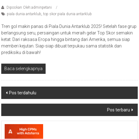
Diposkan Oleh:adminpetani
piala dunia antarklub
,
top skor piala dunia antarklub
Tren gol makin panas di Piala Dunia Antarklub 2025! Setelah fase grup
berlangsung seru, persaingan untuk meraih gelar Top Skor semakin
ketat. Dari raksasa Eropa hingga bintang dari Amerika, semua siap
memberi kejutan. Siap-siap dibuat terpukau sama statistik dan
prediksiku di bawah!
Baca selengkapnya
Navigasi
Pos terdahulu
pos
Pos terbaru