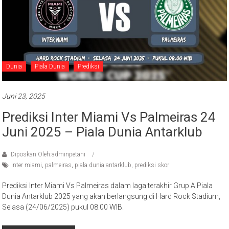
Dunia
Piala Dunia
Prediksi
Juni 23, 2025
Prediksi Inter Miami Vs Palmeiras 24
Juni 2025 – Piala Dunia Antarklub
Diposkan Oleh:adminpetani
inter miami
,
palmeiras
,
piala dunia antarklub
,
prediksi skor
Prediksi Inter Miami Vs Palmeiras dalam laga terakhir Grup A Piala
Dunia Antarklub 2025 yang akan berlangsung di Hard Rock Stadium,
Selasa (24/06/2025) pukul 08.00 WIB.