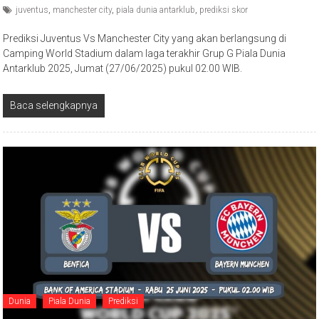
juventus
,
manchester city
,
piala dunia antarklub
,
prediksi skor
Prediksi Juventus Vs Manchester City yang akan berlangsung di
Camping World Stadium dalam laga terakhir Grup G Piala Dunia
Antarklub 2025, Jumat (27/06/2025) pukul 02.00 WIB.
Baca selengkapnya
Dunia
Piala Dunia
Prediksi