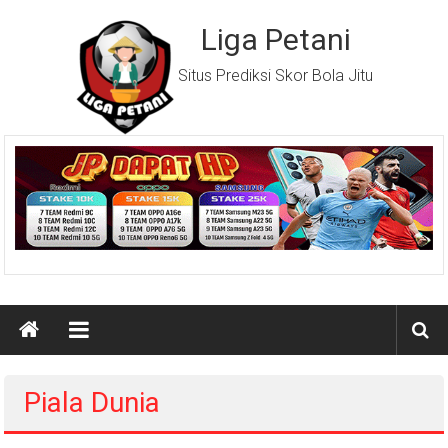
Lompat
ke
Liga Petani
konten
Situs Prediksi Skor Bola Jitu
Piala Dunia