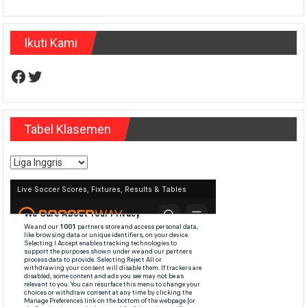
Ikuti Kami
Facebook
Twitter
Tabel Klasemen