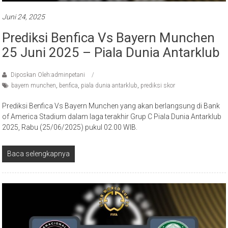
Juni 24, 2025
Prediksi Benfica Vs Bayern Munchen
25 Juni 2025 – Piala Dunia Antarklub
Diposkan Oleh:adminpetani
bayern munchen
,
benfica
,
piala dunia antarklub
,
prediksi skor
Prediksi Benfica Vs Bayern Munchen yang akan berlangsung di Bank
of America Stadium dalam laga terakhir Grup C Piala Dunia Antarklub
2025, Rabu (25/06/2025) pukul 02.00 WIB.
Baca selengkapnya