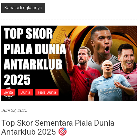
Baca selengkapnya
Berita
Dunia
Piala Dunia
Juni 22, 2025
Top Skor Sementara Piala Dunia
Antarklub 2025