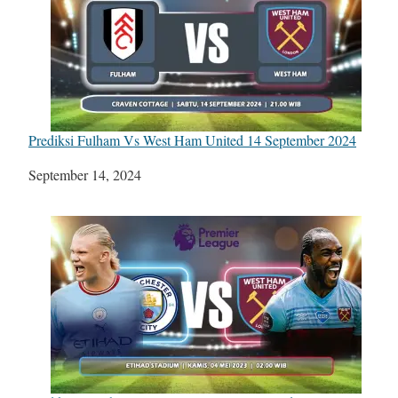
Prediksi Fulham Vs West Ham United 14 September 2024
Tanggal
September 14, 2024