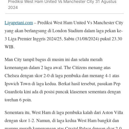
Prediksi West Ham United Vs Manchester City 31 Agustus
2024
Ligapetani.com
– Prediksi West Ham United Vs Manchester City
yang akan berlangsung di London Stadium dalam laga pekan ke-
3 Liga Premier Inggris 2024/25, Sabtu (31/08/2024) pukul 23.30
WIB.
Man City tampil bagus di musim ini dan selalu meraih
kemenangan dalam 2 laga awal. The Citizens menang atas
Chelsea dengan skor 2-0 di laga pembuka dan menang 4-1 atas
Ipswich Town di laga kedua. Berkat hasil tersebut, pasukan Pep
Guardiola kini ada di posisi puncak klasemen sementara dengan
torehan 6 poin.
Sementara itu, West Ham di laga pembuka kalah dari Aston Villa
dengan skor 1-2. Namun, di laga kedua West Ham bangkit dan
mampu meraih kemenangan atas Crystal Palace dengan skor 2-0.