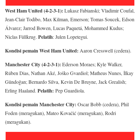
West Ham United (4-2-3-1):
Lukasz Fabianski; Vladimir Coufal,
Jean-Clair Todibo, Max Kilman, Emerson; Tomas Soucek, Edson
Álvarez; Jarrod Bowen, Lucas Paquetá, Mohammed Kudus;
Pelatih
Niclas Füllkrug.
: Julen Lopetegui.
Kondisi pemain West Ham United:
Aaron Cresswell (cedera).
Manchester City (4-2-3-1):
Ederson Moraes; Kyle Walker,
Rúben Dias, Nathan Aké, Joško Gvardiol; Matheus Nunes, İlkay
Gündoğan; Bernardo Silva, Kevin De Bruyne, Jack Grealish;
Pelatih:
Erling Haaland.
Pep Guardiola.
Kondisi pemain Manchester City:
Oscar Bobb (cedera), Phil
Foden (meragukan), Mateo Kovačić (meragukan), Rodri
(meragukan).