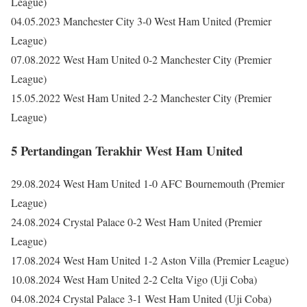
League)
04.05.2023 Manchester City 3-0 West Ham United (Premier
League)
07.08.2022 West Ham United 0-2 Manchester City (Premier
League)
15.05.2022 West Ham United 2-2 Manchester City (Premier
League)
5 Pertandingan Terakhir West Ham United
29.08.2024 West Ham United 1-0 AFC Bournemouth (Premier
League)
24.08.2024 Crystal Palace 0-2 West Ham United (Premier
League)
17.08.2024 West Ham United 1-2 Aston Villa (Premier League)
10.08.2024 West Ham United 2-2 Celta Vigo (Uji Coba)
04.08.2024 Crystal Palace 3-1 West Ham United (Uji Coba)