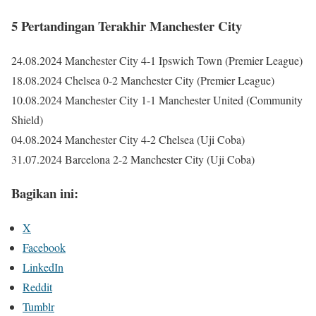
5 Pertandingan Terakhir Manchester City
24.08.2024 Manchester City 4-1 Ipswich Town (Premier League)
18.08.2024 Chelsea 0-2 Manchester City (Premier League)
10.08.2024 Manchester City 1-1 Manchester United (Community
Shield)
04.08.2024 Manchester City 4-2 Chelsea (Uji Coba)
31.07.2024 Barcelona 2-2 Manchester City (Uji Coba)
Bagikan ini:
X
Facebook
LinkedIn
Reddit
Tumblr