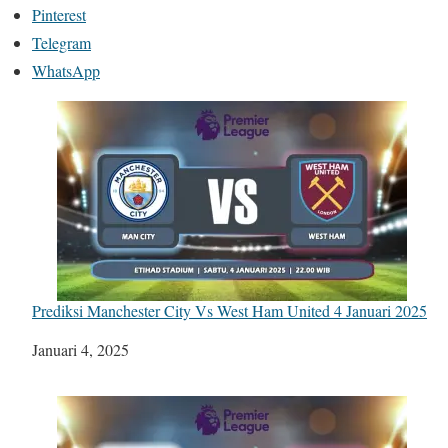
Pinterest
Telegram
WhatsApp
Prediksi Manchester City Vs West Ham United 4 Januari 2025
Tanggal
Januari 4, 2025