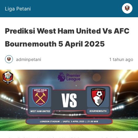
Liga Petani
Prediksi West Ham United Vs AFC
Bournemouth 5 April 2025
adminpetani
1 tahun ago