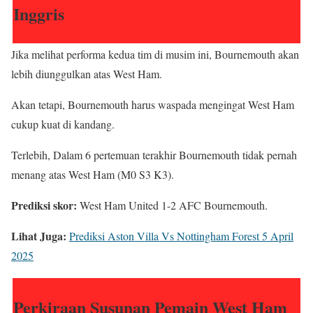
Inggris
Jika melihat performa kedua tim di musim ini, Bournemouth akan
lebih diunggulkan atas West Ham.
Akan tetapi, Bournemouth harus waspada mengingat West Ham
cukup kuat di kandang.
Terlebih, Dalam 6 pertemuan terakhir Bournemouth tidak pernah
menang atas West Ham (M0 S3 K3).
Prediksi skor:
West Ham United 1-2 AFC Bournemouth.
Lihat Juga:
Prediksi Aston Villa Vs Nottingham Forest 5 April
2025
Perkiraan Susunan Pemain West Ham