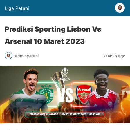
Liga Petani
Prediksi Sporting Lisbon Vs
Arsenal 10 Maret 2023
adminpetani
3 tahun ago