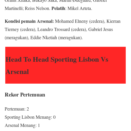
Pelatih
Martinelli; Reiss Nelson.
: Mikel Arteta.
Kondisi pemain Arsenal:
Mohamed Elneny (cedera), Kierran
Tierney (cedera), Leandro Trossard (cedera), Gabriel Jesus
(meragukan), Eddie Nketiah (meragukan).
Head To Head Sporting Lisbon Vs
Arsenal
Rekor Pertemuan
Pertemuan: 2
Sporting Lisbon Menang: 0
Arsenal Menang: 1