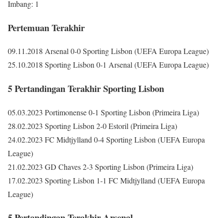
Imbang: 1
Pertemuan Terakhir
09.11.2018 Arsenal 0-0 Sporting Lisbon (UEFA Europa League)
25.10.2018 Sporting Lisbon 0-1 Arsenal (UEFA Europa League)
5 Pertandingan Terakhir Sporting Lisbon
05.03.2023 Portimonense 0-1 Sporting Lisbon (Primeira Liga)
28.02.2023 Sporting Lisbon 2-0 Estoril (Primeira Liga)
24.02.2023 FC Midtjylland 0-4 Sporting Lisbon (UEFA Europa
League)
21.02.2023 GD Chaves 2-3 Sporting Lisbon (Primeira Liga)
17.02.2023 Sporting Lisbon 1-1 FC Midtjylland (UEFA Europa
League)
5 Pertandingan Terakhir Arsenal