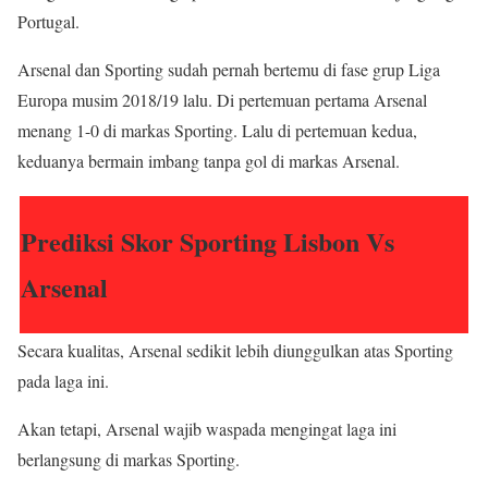
Portugal.
Arsenal dan Sporting sudah pernah bertemu di fase grup Liga
Europa musim 2018/19 lalu. Di pertemuan pertama Arsenal
menang 1-0 di markas Sporting. Lalu di pertemuan kedua,
keduanya bermain imbang tanpa gol di markas Arsenal.
Prediksi Skor Sporting Lisbon Vs
Arsenal
Secara kualitas, Arsenal sedikit lebih diunggulkan atas Sporting
pada laga ini.
Akan tetapi, Arsenal wajib waspada mengingat laga ini
berlangsung di markas Sporting.