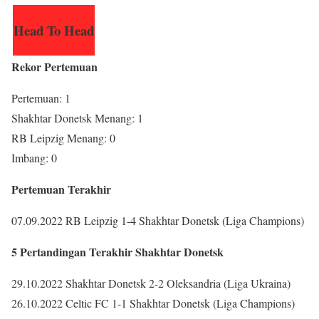
Head To Head
Rekor Pertemuan
Pertemuan: 1
Shakhtar Donetsk Menang: 1
RB Leipzig Menang: 0
Imbang: 0
Pertemuan Terakhir
07.09.2022 RB Leipzig 1-4 Shakhtar Donetsk (Liga Champions)
5 Pertandingan Terakhir Shakhtar Donetsk
29.10.2022 Shakhtar Donetsk 2-2 Oleksandria (Liga Ukraina)
26.10.2022 Celtic FC 1-1 Shakhtar Donetsk (Liga Champions)