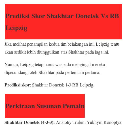
Prediksi Skor Shakhtar Donetsk Vs RB
Leipzig
Jika melihat penampilan kedua tim belakangan ini, Leipzig tentu
akan sedikit lebih diunggulkan atas Shakhtar pada laga ini.
Namun, Leipzig tetap harus waspada mengingat mereka
dipecundangi oleh Shakhtar pada pertemuan pertama.
Prediksi skor
: Shakhtar Donetsk 1-3 RB Leipzig.
Perkiraan Susunan Pemain
Shakhtar Donetsk (4-3-3):
Anatoliy Trubin; Yukhym Konoplya,