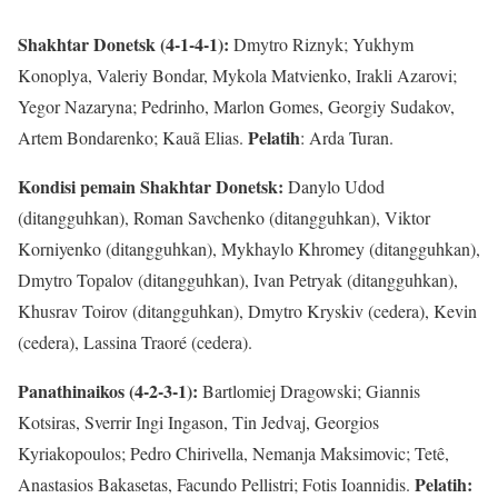
Shakhtar Donetsk (4-1-4-1):
Dmytro Riznyk; Yukhym
Konoplya, Valeriy Bondar, Mykola Matvienko, Irakli Azarovi;
Yegor Nazaryna; Pedrinho, Marlon Gomes, Georgiy Sudakov,
Pelatih
Artem Bondarenko; Kauã Elias.
: Arda Turan.
Kondisi pemain Shakhtar Donetsk:
Danylo Udod
(ditangguhkan), Roman Savchenko (ditangguhkan), Viktor
Korniyenko (ditangguhkan), Mykhaylo Khromey (ditangguhkan),
Dmytro Topalov (ditangguhkan), Ivan Petryak (ditangguhkan),
Khusrav Toirov (ditangguhkan), Dmytro Kryskiv (cedera), Kevin
(cedera), Lassina Traoré (cedera).
Panathinaikos (4-2-3-1):
Bartlomiej Dragowski; Giannis
Kotsiras, Sverrir Ingi Ingason, Tin Jedvaj, Georgios
Kyriakopoulos; Pedro Chirivella, Nemanja Maksimovic; Tetê,
Pelatih:
Anastasios Bakasetas, Facundo Pellistri; Fotis Ioannidis.