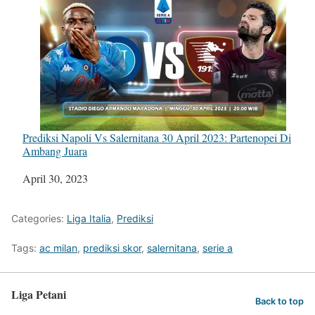
Prediksi Napoli Vs Salernitana 30 April 2023: Partenopei Di
Ambang Juara
Tanggal
April 30, 2023
Categories:
Liga Italia
,
Prediksi
Tags:
ac milan
,
prediksi skor
,
salernitana
,
serie a
Liga Petani
Back to top