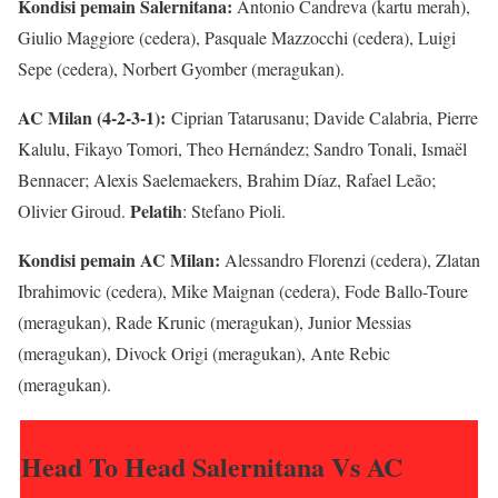
Kondisi pemain Salernitana:
Antonio Candreva (kartu merah),
Giulio Maggiore (cedera), Pasquale Mazzocchi (cedera), Luigi
Sepe (cedera), Norbert Gyomber (meragukan).
AC Milan (4-2-3-1):
Ciprian Tatarusanu; Davide Calabria, Pierre
Kalulu, Fikayo Tomori, Theo Hernández; Sandro Tonali, Ismaël
Bennacer; Alexis Saelemaekers, Brahim Díaz, Rafael Leão;
Pelatih
Olivier Giroud.
: Stefano Pioli.
Kondisi pemain AC Milan:
Alessandro Florenzi (cedera), Zlatan
Ibrahimovic (cedera), Mike Maignan (cedera), Fode Ballo-Toure
(meragukan), Rade Krunic (meragukan), Junior Messias
(meragukan), Divock Origi (meragukan), Ante Rebic
(meragukan).
Head To Head Salernitana Vs AC