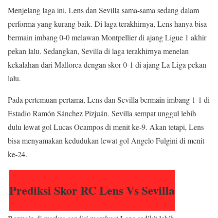
Menjelang laga ini, Lens dan Sevilla sama-sama sedang dalam
performa yang kurang baik. Di laga terakhirnya, Lens hanya bisa
bermain imbang 0-0 melawan Montpellier di ajang Ligue 1 akhir
pekan lalu. Sedangkan, Sevilla di laga terakhirnya menelan
kekalahan dari Mallorca dengan skor 0-1 di ajang La Liga pekan
lalu.
Pada pertemuan pertama, Lens dan Sevilla bermain imbang 1-1 di
Estadio Ramón Sánchez Pizjuán. Sevilla sempat unggul lebih
dulu lewat gol Lucas Ocampos di menit ke-9. Akan tetapi, Lens
bisa menyamakan kedudukan lewat gol Angelo Fulgini di menit
ke-24.
Prediksi Skor RC Lens Vs Sevilla