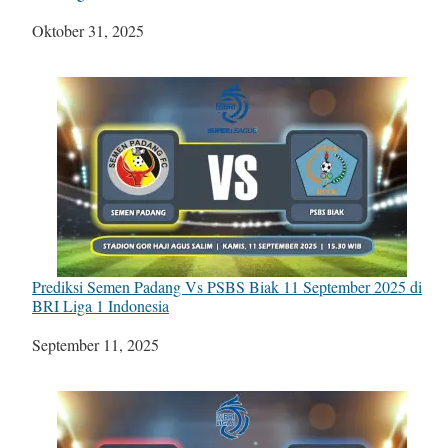
Tanggal
Oktober 31, 2025
Prediksi Semen Padang Vs PSBS Biak 11 September 2025 di
BRI Liga 1 Indonesia
Tanggal
September 11, 2025