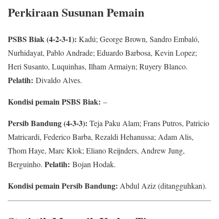
Perkiraan Susunan Pemain
PSBS Biak (4-2-3-1):
Kadú; George Brown, Sandro Embaló,
Nurhidayat, Pablo Andrade; Eduardo Barbosa, Kevin Lopez;
Heri Susanto, Luquinhas, Ilham Armaiyn; Ruyery Blanco.
Pelatih:
Divaldo Alves.
Kondisi pemain PSBS Biak:
–
Persib Bandung (4-3-3):
Teja Paku Alam; Frans Putros, Patricio
Matricardi, Federico Barba, Rezaldi Hehanussa; Adam Alis,
Thom Haye, Marc Klok; Eliano Reijnders, Andrew Jung,
Pelatih:
Berguinho.
Bojan Hodak.
Kondisi pemain Persib Bandung:
Abdul Aziz (ditangguhkan).