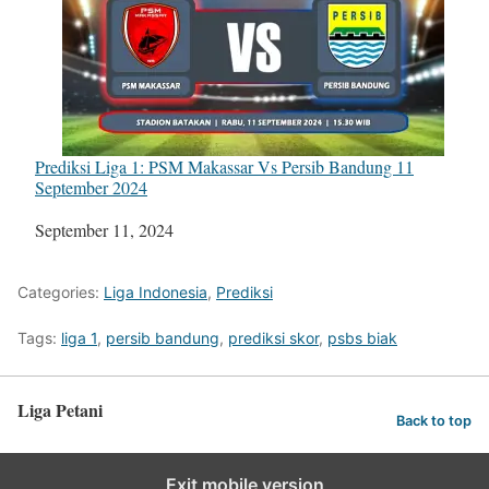
Prediksi Liga 1: PSM Makassar Vs Persib Bandung 11
September 2024
Tanggal
September 11, 2024
Categories:
Liga Indonesia
,
Prediksi
Tags:
liga 1
,
persib bandung
,
prediksi skor
,
psbs biak
Liga Petani
Back to top
Exit mobile version