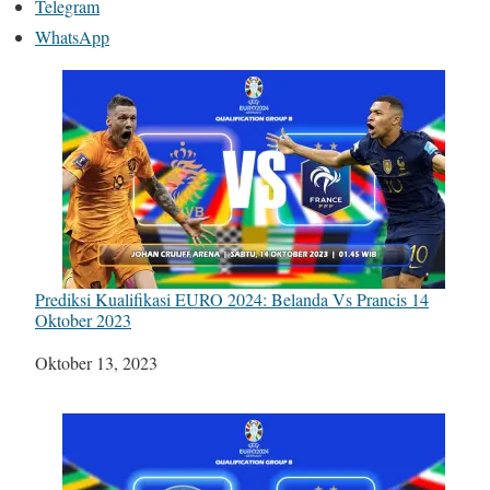
Telegram
WhatsApp
Prediksi Kualifikasi EURO 2024: Belanda Vs Prancis 14
Oktober 2023
Tanggal
Oktober 13, 2023