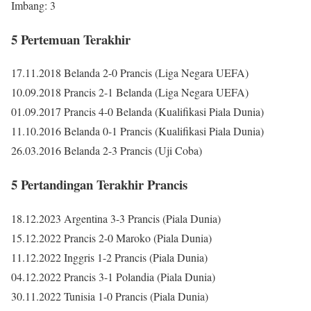
Imbang: 3
5 Pertemuan Terakhir
17.11.2018 Belanda 2-0 Prancis (Liga Negara UEFA)
10.09.2018 Prancis 2-1 Belanda (Liga Negara UEFA)
01.09.2017 Prancis 4-0 Belanda (Kualifikasi Piala Dunia)
11.10.2016 Belanda 0-1 Prancis (Kualifikasi Piala Dunia)
26.03.2016 Belanda 2-3 Prancis (Uji Coba)
5 Pertandingan Terakhir Prancis
18.12.2023 Argentina 3-3 Prancis (Piala Dunia)
15.12.2022 Prancis 2-0 Maroko (Piala Dunia)
11.12.2022 Inggris 1-2 Prancis (Piala Dunia)
04.12.2022 Prancis 3-1 Polandia (Piala Dunia)
30.11.2022 Tunisia 1-0 Prancis (Piala Dunia)