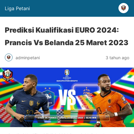
Liga Petani
Prediksi Kualifikasi EURO 2024:
Prancis Vs Belanda 25 Maret 2023
adminpetani
3 tahun ago