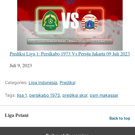
Prediksi Liga 1: Persikabo 1973 Vs Persija Jakarta 09 Juli 2023
Tanggal
Juli 9, 2023
Categories:
Liga Indonesia
,
Prediksi
Tags:
liga 1
,
persikabo 1973
,
prediksi skor
,
psm makassar
Liga Petani
Back to top