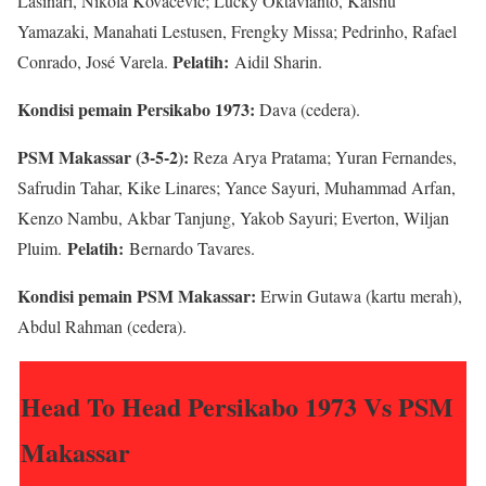
Lasinari, Nikola Kovacevic; Lucky Oktavianto, Kaishu
Yamazaki, Manahati Lestusen, Frengky Missa; Pedrinho, Rafael
Pelatih:
Conrado, José Varela.
Aidil Sharin.
Kondisi pemain Persikabo 1973:
Dava (cedera).
PSM Makassar (3-5-2):
Reza Arya Pratama; Yuran Fernandes,
Safrudin Tahar, Kike Linares; Yance Sayuri, Muhammad Arfan,
Kenzo Nambu, Akbar Tanjung, Yakob Sayuri; Everton, Wiljan
Pelatih:
Pluim.
Bernardo Tavares.
Kondisi pemain PSM Makassar:
Erwin Gutawa (kartu merah),
Abdul Rahman (cedera).
Head To Head Persikabo 1973 Vs PSM
Makassar