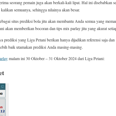
rima seorang pemain juga akan berkali-kali lipat. Hal ini disebabkan 
i kalikan semuanya, sehingga nilainya akan besar.
ebagai situs prediksi bola jitu akan membantu Anda semua yang meman
ani akan memberikan bocoran dan tips mix parlay jitu yang akurat setia
nya prediksi yang Liga Petani berikan hanya dijadikan referensi saja d
lebih baik utamakan prediksi Anda masing-masing.
arlay
malam ini 30 Oktober – 31 Oktober 2024 dari Liga Petani:
et