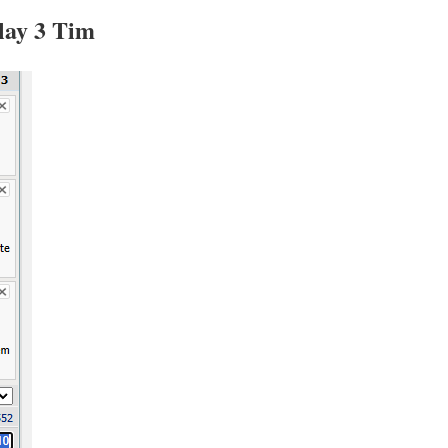
lay 3 Tim