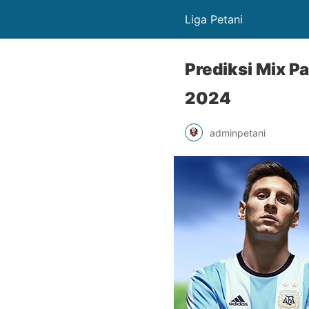
Liga Petani
Prediksi Mix P
2024
adminpetani