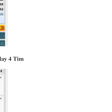
lay 4 Tim