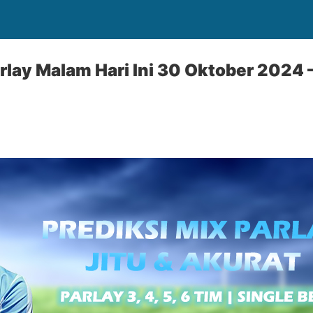
arlay Malam Hari Ini 30 Oktober 2024 