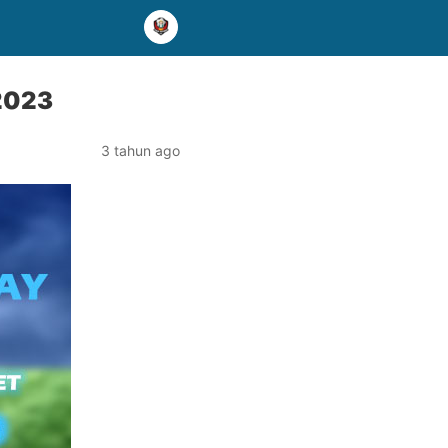
 2023
3 tahun ago