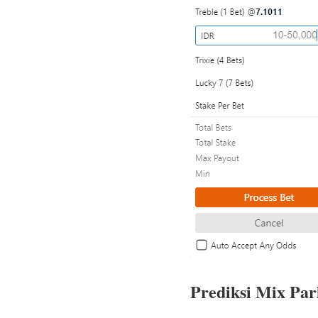
Prediksi Mix Par