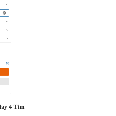
lay 4 Tim