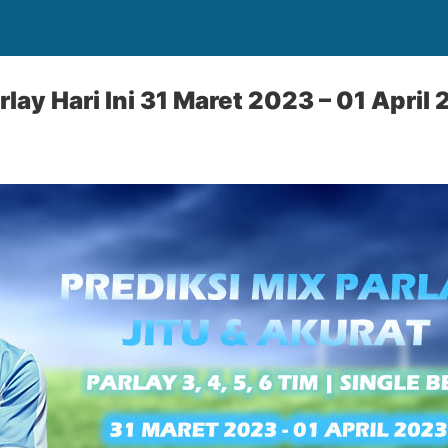
rlay Hari Ini 31 Maret 2023 – 01 April