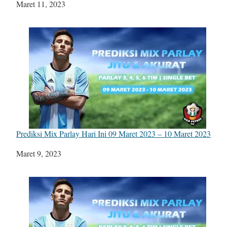
Tanggal
Maret 11, 2023
Prediksi Mix Parlay Hari Ini 09 Maret 2023 – 10 Maret 2023
Tanggal
Maret 9, 2023