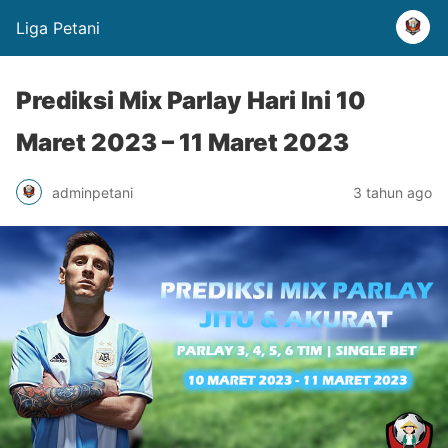
Liga Petani
Prediksi Mix Parlay Hari Ini 10
Maret 2023 – 11 Maret 2023
adminpetani
3 tahun ago