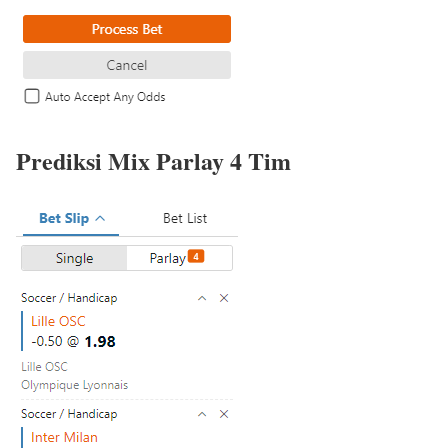
Prediksi Mix Parlay 4 Tim