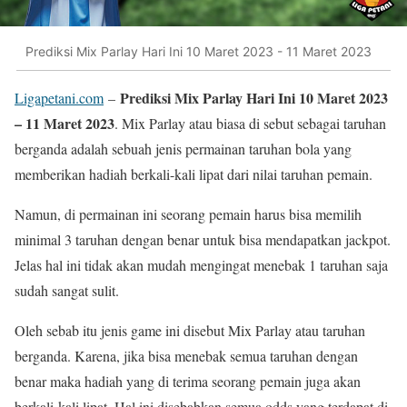
Prediksi Mix Parlay Hari Ini 10 Maret 2023 - 11 Maret 2023
Prediksi Mix Parlay Hari Ini 10 Maret 2023
Ligapetani.com
–
– 11 Maret 2023
. Mix Parlay atau biasa di sebut sebagai taruhan
berganda adalah sebuah jenis permainan taruhan bola yang
memberikan hadiah berkali-kali lipat dari nilai taruhan pemain.
Namun, di permainan ini seorang pemain harus bisa memilih
minimal 3 taruhan dengan benar untuk bisa mendapatkan jackpot.
Jelas hal ini tidak akan mudah mengingat menebak 1 taruhan saja
sudah sangat sulit.
Oleh sebab itu jenis game ini disebut Mix Parlay atau taruhan
berganda. Karena, jika bisa menebak semua taruhan dengan
benar maka hadiah yang di terima seorang pemain juga akan
berkali-kali lipat. Hal ini disebabkan semua odds yang terdapat di