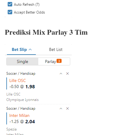
Prediksi Mix Parlay 3 Tim