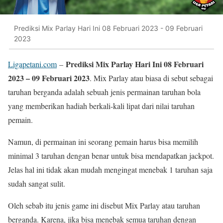
Prediksi Mix Parlay Hari Ini 08 Februari 2023 - 09 Februari
2023
Prediksi Mix Parlay Hari Ini 08 Februari
Ligapetani.com
–
2023 – 09 Februari 2023
. Mix Parlay atau biasa di sebut sebagai
taruhan berganda adalah sebuah jenis permainan taruhan bola
yang memberikan hadiah berkali-kali lipat dari nilai taruhan
pemain.
Namun, di permainan ini seorang pemain harus bisa memilih
minimal 3 taruhan dengan benar untuk bisa mendapatkan jackpot.
Jelas hal ini tidak akan mudah mengingat menebak 1 taruhan saja
sudah sangat sulit.
Oleh sebab itu jenis game ini disebut Mix Parlay atau taruhan
berganda. Karena, jika bisa menebak semua taruhan dengan