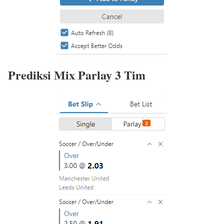
Prediksi Mix Parlay 3 Tim