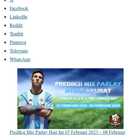
Facebook
LinkedIn
Reddit
Tumblr
Pinterest
Telegram
WhatsApp
Prediksi Mix Parlay Hari Ini 07 Februari 2023 – 08 Februari