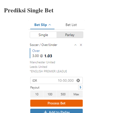
Prediksi Single Bet