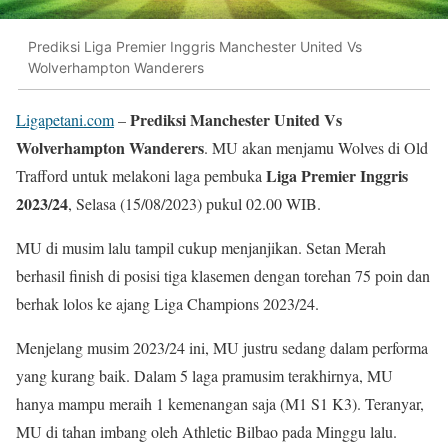
Prediksi Liga Premier Inggris Manchester United Vs
Wolverhampton Wanderers
Prediksi Manchester United Vs
Ligapetani.com
–
Wolverhampton Wanderers
. MU akan menjamu Wolves di Old
Liga Premier Inggris
Trafford untuk melakoni laga pembuka
2023/24
, Selasa (15/08/2023) pukul 02.00 WIB.
MU di musim lalu tampil cukup menjanjikan. Setan Merah
berhasil finish di posisi tiga klasemen dengan torehan 75 poin dan
berhak lolos ke ajang Liga Champions 2023/24.
Menjelang musim 2023/24 ini, MU justru sedang dalam performa
yang kurang baik. Dalam 5 laga pramusim terakhirnya, MU
hanya mampu meraih 1 kemenangan saja (M1 S1 K3). Teranyar,
MU di tahan imbang oleh Athletic Bilbao pada Minggu lalu.