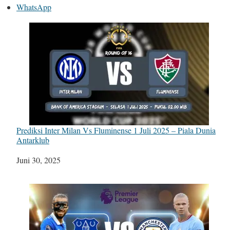
WhatsApp
Prediksi Inter Milan Vs Fluminense 1 Juli 2025 – Piala Dunia
Antarklub
Tanggal
Juni 30, 2025