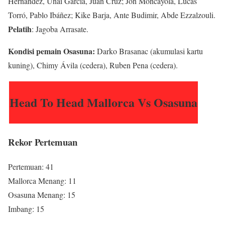
Hernández, Unai García, Juan Cruz; Jon Moncayola, Lucas
Torró, Pablo Ibáñez; Kike Barja, Ante Budimir, Abde Ezzalzouli.
Pelatih
: Jagoba Arrasate.
Kondisi pemain Osasuna:
Darko Brasanac (akumulasi kartu
kuning), Chimy Ávila (cedera), Ruben Pena (cedera).
Head To Head Mallorca Vs Osasuna
Rekor Pertemuan
Pertemuan: 41
Mallorca Menang: 11
Osasuna Menang: 15
Imbang: 15