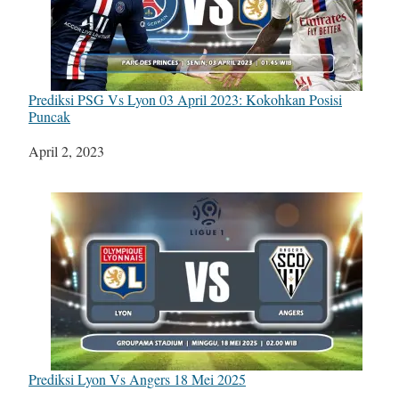
Prediksi PSG Vs Lyon 03 April 2023: Kokohkan Posisi
Puncak
Tanggal
April 2, 2023
Prediksi Lyon Vs Angers 18 Mei 2025