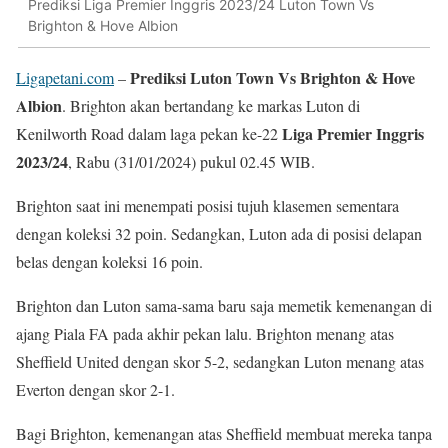
Prediksi Liga Premier Inggris 2023/24 Luton Town Vs
Brighton & Hove Albion
Prediksi Luton Town Vs Brighton & Hove
Ligapetani.com
–
Albion
. Brighton akan bertandang ke markas Luton di
Liga Premier Inggris
Kenilworth Road dalam laga pekan ke-22
2023/24
, Rabu (31/01/2024) pukul 02.45 WIB.
Brighton saat ini menempati posisi tujuh klasemen sementara
dengan koleksi 32 poin. Sedangkan, Luton ada di posisi delapan
belas dengan koleksi 16 poin.
Brighton dan Luton sama-sama baru saja memetik kemenangan di
ajang Piala FA pada akhir pekan lalu. Brighton menang atas
Sheffield United dengan skor 5-2, sedangkan Luton menang atas
Everton dengan skor 2-1.
Bagi Brighton, kemenangan atas Sheffield membuat mereka tanpa