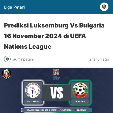
Liga Petani
Prediksi Luksemburg Vs Bulgaria
16 November 2024 di UEFA
Nations League
adminpetani
2 tahun ago