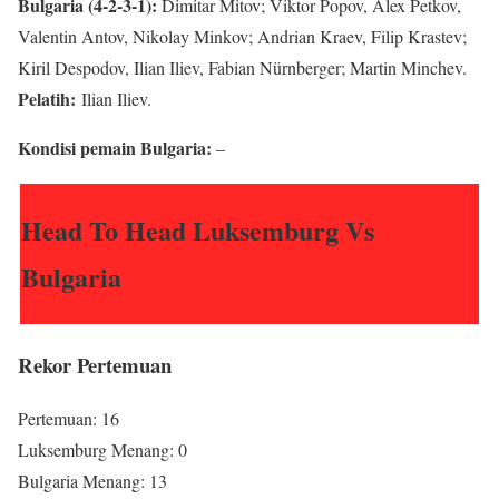
Bulgaria (4-2-3-1):
Dimitar Mitov; Viktor Popov, Alex Petkov,
Valentin Antov, Nikolay Minkov; Andrian Kraev, Filip Krastev;
Kiril Despodov, Ilian Iliev, Fabian Nürnberger; Martin Minchev.
Pelatih:
Ilian Iliev.
Kondisi pemain Bulgaria:
–
Head To Head Luksemburg Vs
Bulgaria
Rekor Pertemuan
Pertemuan: 16
Luksemburg Menang: 0
Bulgaria Menang: 13