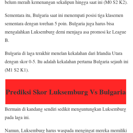
belum meraih kemenangan sekalipun hingga saat ini (M0 S2 K2).
Sementara itu, Bulgaria saat ini menempati posisi tiga klasemen
sementara dengan torehan 5 poin. Bulgaria juga harus bisa
mengalahkan Luksemburg demi menjaga asa promosi ke League
B.
Bulgaria di laga terakhir menelan kekalahan dari Irlandia Utara
dengan skor 0-5. Itu adalah kekalahan pertama Bulgaria sejauh ini
(M1 S2 K1).
Prediksi Skor Luksemburg Vs Bulgaria
Bermain di kandang sendiri sedikit menguntungkan Luksemburg
pada laga ini.
Namun, Luksemburg harus waspada mengingat mereka memiliki