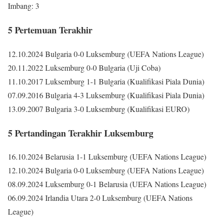
Imbang: 3
5 Pertemuan Terakhir
12.10.2024 Bulgaria 0-0 Luksemburg (UEFA Nations League)
20.11.2022 Luksemburg 0-0 Bulgaria (Uji Coba)
11.10.2017 Luksemburg 1-1 Bulgaria (Kualifikasi Piala Dunia)
07.09.2016 Bulgaria 4-3 Luksemburg (Kualifikasi Piala Dunia)
13.09.2007 Bulgaria 3-0 Luksemburg (Kualifikasi EURO)
5 Pertandingan Terakhir Luksemburg
16.10.2024 Belarusia 1-1 Luksemburg (UEFA Nations League)
12.10.2024 Bulgaria 0-0 Luksemburg (UEFA Nations League)
08.09.2024 Luksemburg 0-1 Belarusia (UEFA Nations League)
06.09.2024 Irlandia Utara 2-0 Luksemburg (UEFA Nations
League)