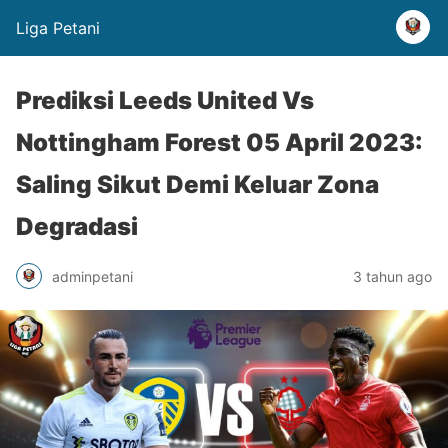
Liga Petani
Prediksi Leeds United Vs
Nottingham Forest 05 April 2023:
Saling Sikut Demi Keluar Zona
Degradasi
adminpetani
3 tahun ago