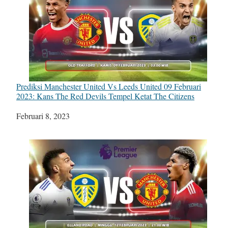
Prediksi Manchester United Vs Leeds United 09 Februari
2023: Kans The Red Devils Tempel Ketat The Citizens
Tanggal
Februari 8, 2023