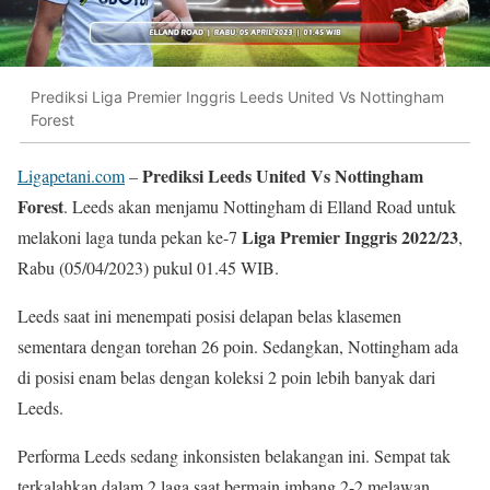
Prediksi Liga Premier Inggris Leeds United Vs Nottingham
Forest
Prediksi Leeds United Vs Nottingham
Ligapetani.com
–
Forest
. Leeds akan menjamu Nottingham di Elland Road untuk
Liga Premier Inggris 2022/23
melakoni laga tunda pekan ke-7
,
Rabu (05/04/2023) pukul 01.45 WIB.
Leeds saat ini menempati posisi delapan belas klasemen
sementara dengan torehan 26 poin. Sedangkan, Nottingham ada
di posisi enam belas dengan koleksi 2 poin lebih banyak dari
Leeds.
Performa Leeds sedang inkonsisten belakangan ini. Sempat tak
terkalahkan dalam 2 laga saat bermain imbang 2-2 melawan