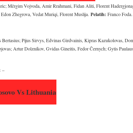
ric; Mërgim Vojvoda, Amir Rrahmani, Fidan Aliti, Florent Hadergjona
Pelatih:
 Edon Zhegrova, Vedat Muriqi, Florent Muslija.
Franco Foda.
Bertasius; Pijus Sirvys, Edvinas Girdvainis, Kipras Kazukolovas, Do
ovas; Artur Dolznikov, Gvidas Gineitis, Fedor Černych; Gytis Paulau
:
–
sovo Vs Lithuania