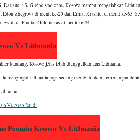
S. Dariaus ir S. Girėno stadionas, Kosovo mampu mengalahkan Lithuan
at Edon Zhegrova di menit ke-20 dan Ermal Krasniqi di menit ke-65. S
lewat hol Paulius Golubickas di menit ke-84.
sovo Vs Lithuania
faktor kandang, Kosovo jelas lebih diunggulkan atas Lithuania.
da mengingat Lithuania juga sedang membutuhkan kemenangan demi t
ithuania.
esia Vs Arab Saudi
an Pemain Kosovo Vs Lithuania