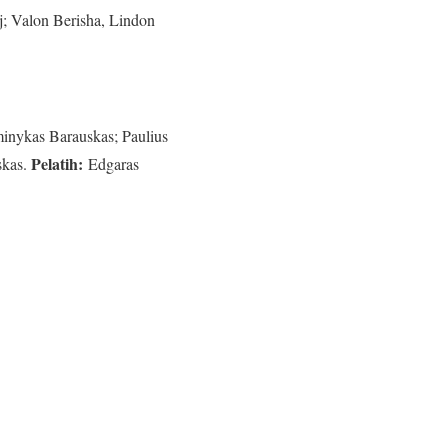
j; Valon Berisha, Lindon
minykas Barauskas; Paulius
Pelatih:
skas.
Edgaras