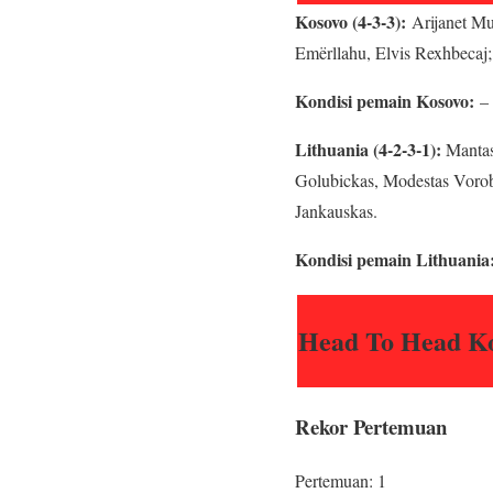
Kosovo (4-3-3):
Arijanet Mu
Emërllahu, Elvis Rexhbecaj;
Kondisi pemain Kosovo:
–
Lithuania (4-2-3-1):
Mantas 
Golubickas, Modestas Vorobj
Jankauskas.
Kondisi pemain Lithuania
Head To Head Ko
Rekor Pertemuan
Pertemuan: 1