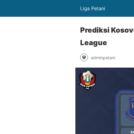
Liga Petani
Prediksi Kosov
League
adminpetani