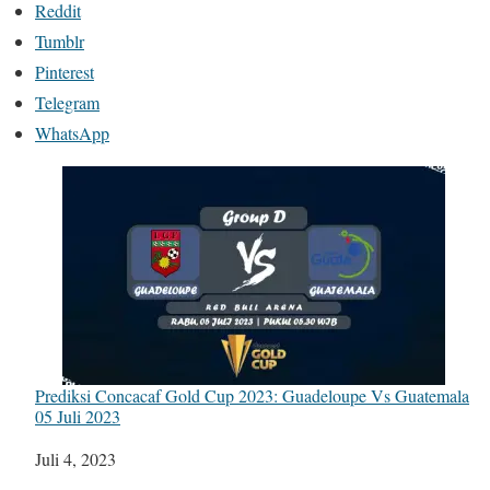
Reddit
Tumblr
Pinterest
Telegram
WhatsApp
Prediksi Concacaf Gold Cup 2023: Guadeloupe Vs Guatemala
05 Juli 2023
Tanggal
Juli 4, 2023