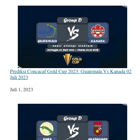
Prediksi Concacaf Gold Cup 2023: Guatemala Vs Kanada 02
Juli 2023
Tanggal
Juli 1, 2023